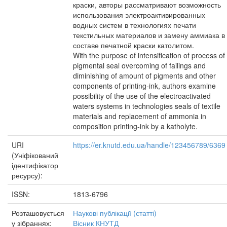
краски, авторы рассматривают возможность
использования электроактивированных
водных систем в технологиях печати
текстильных материалов и замену аммиака в
составе печатной краски католитом.
With the purpose of intensification of process of
pigmental seal overcoming of failings and
diminishing of amount of pigments and other
components of printing-ink, authors examine
possibility of the use of the electroactivated
waters systems in technologies seals of textile
materials and replacement of ammonia in
composition printing-ink by a katholyte.
URI
https://er.knutd.edu.ua/handle/123456789/6369
(Уніфікований
ідентифікатор
ресурсу):
ISSN:
1813-6796
Розташовується
Наукові публікації (статті)
у зібраннях:
Вісник КНУТД