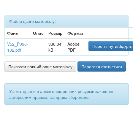
Файли цього матеріалу:
Файл
Опис
Розмір
Формат
V52_P096-
336,04
Adobe
Переглянути/Відкрит
102.pdf
kB
PDF
Показати повний опис матеріалу
Перегляд статистики
Усі матеріали в архіві електронних ресурсів захищені
авторським правом, всі права збережені.