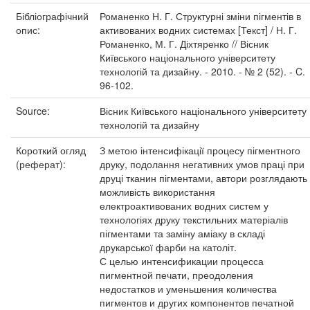
Бібліографічний
Романенко Н. Г. Структурні зміни пігментів в
опис:
активованих водних системах [Текст] / Н. Г.
Романенко, М. Г. Діхтяренко // Вісник
Київського національного університету
технологій та дизайну. - 2010. - № 2 (52). - C.
96-102.
Source:
Вісник Київського національного університету
технологій та дизайну
Короткий огляд
З метою інтенсифікації процесу пігментного
(реферат):
друку, подолання негативних умов праці при
друці тканин пігментами, автори розглядають
можливість використання
електроактивованих водних систем у
технологіях друку текстильних матеріалів
пігментами та заміну аміаку в складі
друкарської фарби на католіт.
С целью интенсификации процесса
пигментной печати, преодоления
недостатков и уменьшения количества
пигментов и других компонентов печатной