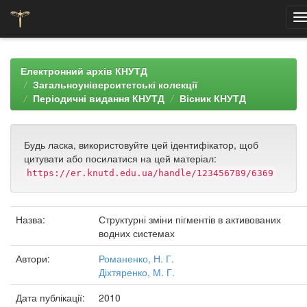
Skip
navigation
Електронний архів КНУТД
Загальноуніверситетські колекції
Періодичні видання КНУТД
Вісник КНУТД
Будь ласка, використовуйте цей ідентифікатор, щоб
цитувати або посилатися на цей матеріал:
https://er.knutd.edu.ua/handle/123456789/6369
Назва:
Структурні зміни пігментів в активованих
водних системах
Автори:
Романенко, Н. Г.
Діхтяренко, М. Г.
Дата публікації:
2010