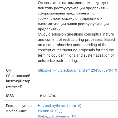
Основываясь на комплексном подходе к
понятию реструктуризации предприятий
сформированы предложения по
терминологическому определению и
систематизации видов реструктуризации
предприятий.
Study discussion questions conceptual nature
and content of restructuring processes. Based
on a comprehensive understanding of the
concept of restructuring proposals formed the
terminology definitions and systematization of
enterprise restructuring.
URI
https://er.knutd.edu.ua/handle/123456789/6419
(Уніфікований
ідентифікатор
ресурсу):
ISSN:
1813-6796
Розташовується
Наукові публікації (статті)
у зібраннях:
Вісник КНУТД
Кафедра фінансів (ФН)