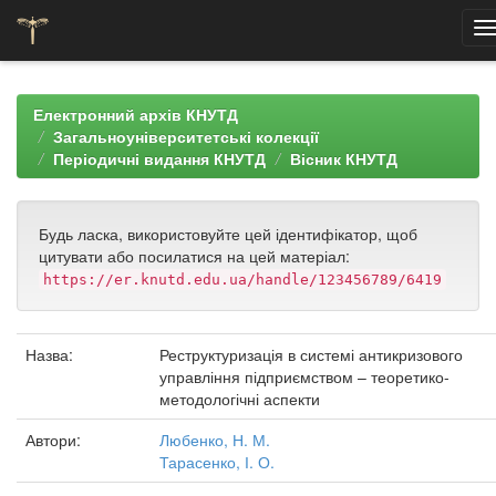
Skip
navigation
Електронний архів КНУТД
Загальноуніверситетські колекції
Періодичні видання КНУТД
Вісник КНУТД
Будь ласка, використовуйте цей ідентифікатор, щоб
цитувати або посилатися на цей матеріал:
https://er.knutd.edu.ua/handle/123456789/6419
Назва:
Реструктуризація в системі антикризового
управління підприємством – теоретико-
методологічні аспекти
Автори:
Любенко, Н. М.
Тарасенко, І. О.