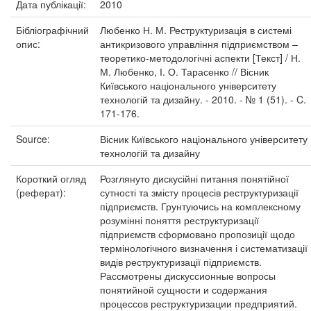
Дата публікації:
2010
Бібліографічний
Любенко Н. М. Реструктуризація в системі
опис:
антикризового управління підприємством –
теоретико-методологічні аспекти [Текст] / Н.
М. Любенко, І. О. Тарасенко // Вісник
Київського національного університету
технологій та дизайну. - 2010. - № 1 (51). - C.
171-176.
Source:
Вісник Київського національного університету
технологій та дизайну
Короткий огляд
Розглянуто дискусійні питання понятійної
(реферат):
сутності та змісту процесів реструктуризації
підприємств. Грунтуючись на комплексному
розумінні поняття реструктуризації
підприємств сформовано пропозиції щодо
термінологічного визначення і систематизації
видів реструктуризації підприємств.
Рассмотрены дискуссионные вопросы
понятийной сущности и содержания
процессов реструктуризации предприятий.