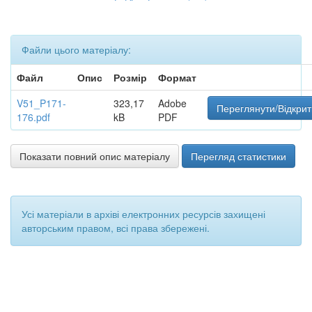
Файли цього матеріалу:
Файл
Опис
Розмір
Формат
V51_P171-
323,17
Adobe
Переглянути/Відкрит
176.pdf
kB
PDF
Показати повний опис матеріалу
Перегляд статистики
Усі матеріали в архіві електронних ресурсів захищені
авторським правом, всі права збережені.