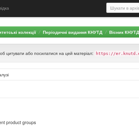
відка
тетські колекції
Періодичні видання КНУТД
Вісник КНУТ
щоб цитувати або посилатися на цей матеріал:
https://er.knutd.
алузі
rent product groups