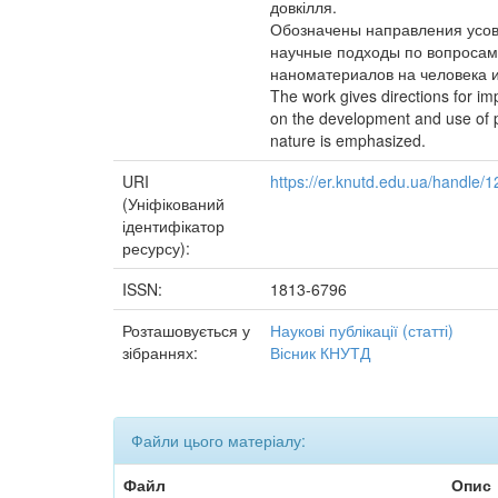
довкілля.
Обозначены направления усов
научные подходы по вопросам
наноматериалов на человека и
The work gives directions for im
on the development and use of p
nature is emphasized.
URI
https://er.knutd.edu.ua/handle
(Уніфікований
ідентифікатор
ресурсу):
ISSN:
1813-6796
Розташовується у
Наукові публікації (статті)
зібраннях:
Вісник КНУТД
Файли цього матеріалу:
Файл
Опис