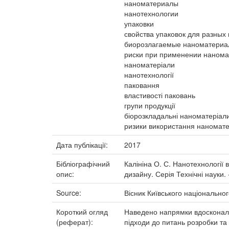
наноматериалы
нанотехнологии
упаковки
свойства упаковок для разных
биорозлагаемые наноматериа
риски при применении наном
наноматеріали
нанотехнології
паковання
властивості паковань
групи продукції
біорозкладальні наноматеріал
ризики використання наномате
Дата публікації:
2017
Бібліографічний
Калініна О. С. Нанотехнології в
опис:
дизайну. Серія Технічні науки. -
Source:
Вісник Київського національног
Короткий огляд
Наведено напрямки вдосконале
(реферат):
підходи до питань розробки та