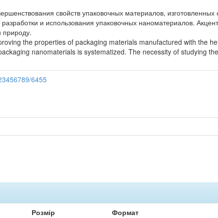
ершенствования свойств упаковочных материалов, изготовленных 
 разработки и использования упаковочных наноматериалов. Акцен
 природу.
proving the properties of packaging materials manufactured with the hel
ackaging nanomaterials is systematized. The necessity of studying the
/123456789/6455
Розмір
Формат