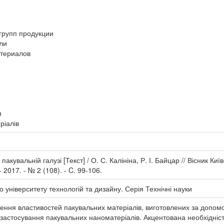
 групп продукции
ли
атериалов
и
ріалів
 пакувальній галузі [Текст] / О. С. Калініна, Р. І. Байцар // Вісник К
 2017. - № 2 (108). - C. 99-106.
о університету технологій та дизайну. Серія Технічні науки
ння властивостей пакувальних матеріалів, виготовлених за допомо
 застосування пакувальних наноматеріалів. Акцентована необхідність