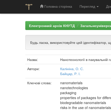
Головна сторінка
Перегляд
До
Skip
navigation
Електронний архів КНУТД
Загальноуніверси
Будь ласка, використовуйте цей ідентифікатор, 
Назва:
Нанотехнології в пакувальній г
Автори:
Калініна, О. С.
Байцар, Р. І.
Ключові слова:
nanomaterials
nanotechnologies
packaging
properties of packages for diffe
biodegradable nanomaterials
risks in the use of nanomaterials