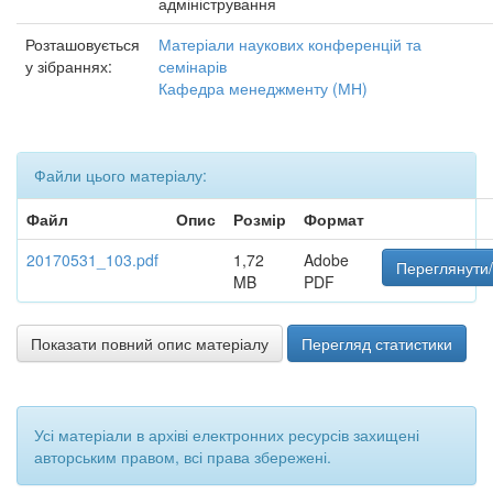
адміністрування
Розташовується
Матеріали наукових конференцій та
у зібраннях:
семінарів
Кафедра менеджменту (МН)
Файли цього матеріалу:
Файл
Опис
Розмір
Формат
20170531_103.pdf
1,72
Adobe
Переглянути/
MB
PDF
Показати повний опис матеріалу
Перегляд статистики
Усі матеріали в архіві електронних ресурсів захищені
авторським правом, всі права збережені.