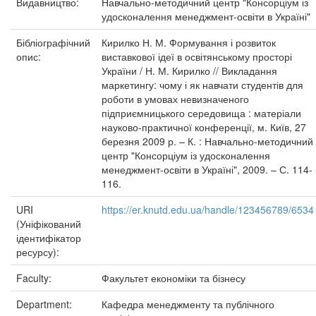
Видавництво:
Навчально-методичний центр "Консорціум із
удосконалення менеджмент-освіти в Україні"
Бібліографічний
Кирилко Н. М. Формування і розвиток
опис:
виставкової ідеї в освітянському просторі
України / Н. М. Кирилко // Викладання
маркетингу: чому і як навчати студентів для
роботи в умовах невизначеного
підприємницького середовища : матеріали
науково-практичної конференції, м. Київ, 27
березня 2009 р. – К. : Навчально-методичний
центр "Консорціум із удосконалення
менеджмент-освіти в Україні", 2009. – С. 114-
116.
URI
https://er.knutd.edu.ua/handle/123456789/6534
(Уніфікований
ідентифікатор
ресурсу):
Faculty:
Факультет економіки та бізнесу
Department:
Кафедра менеджменту та публічного