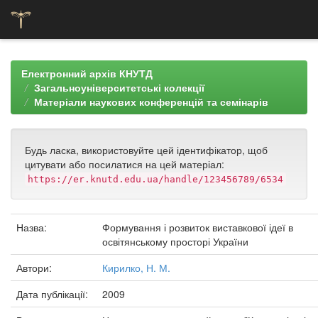
Skip
navigation
Електронний архів КНУТД
Загальноуніверситетські колекції
Матеріали наукових конференцій та семінарів
Будь ласка, використовуйте цей ідентифікатор, щоб
цитувати або посилатися на цей матеріал:
https://er.knutd.edu.ua/handle/123456789/6534
Назва:
Формування і розвиток виставкової ідеї в
освітянському просторі України
Автори:
Кирилко, Н. М.
Дата публікації:
2009