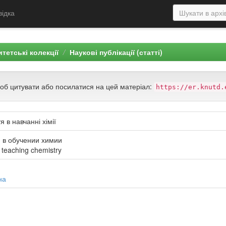
відка
тетські колекції
Наукові публікації (статті)
щоб цитувати або посилатися на цей матеріал:
https://er.knutd.
 в навчанні хімії
 в обучении химии
n teaching chemistry
на