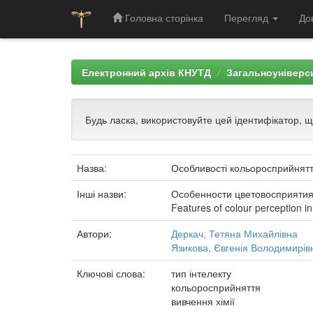
Головна сторінка
Перегляд
До
Skip
navigation
Електронний архів КНУТД
Загальноуніверси
Будь ласка, використовуйте цей ідентифікатор, 
Назва:
Особливості кольоросприйняття
Інші назви:
Особенности цветовосприятия
Features of colour perception i
Автори:
Деркач, Тетяна Михайлівна
Язикова, Євгенія Володимирів
Ключові слова:
тип інтелекту
кольоросприйняття
вивчення хімії