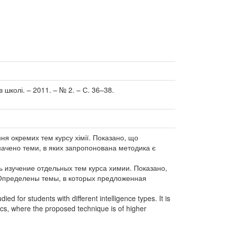
в школі. – 2011. – № 2. – С. 36–38.
ня окремих тем курсу хімії. Показано, що
начено теми, в яких запропонована методика є
 изучение отдельных тем курса химии. Показано,
 Определены темы, в которых предложенная
ed for students with different intelligence types. It is
pics, where the proposed technique is of higher