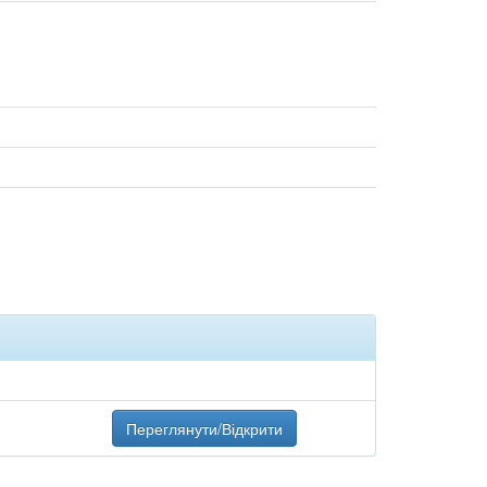
Переглянути/Відкрити