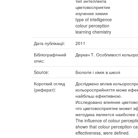
тип интеллекта
цветовосприятие
изучение химии
type of intelligence
colour perception
learning chemistry
Дата публікації:
2011
Бібліографічний
Деркач Т. Особливості кольоросп
опис:
Source:
Біологія і хімія в школі
Короткий огляд
Досліджено вплив кольоросприй
(реферат):
кольоросприйняття може ефект
найбільш ефективною.
Исследовано влияние цветово
что цветовосприятие может э
методика является наиболее 
The influence of colour perceptio
shown that colour perception can
effectiveness, were defined.