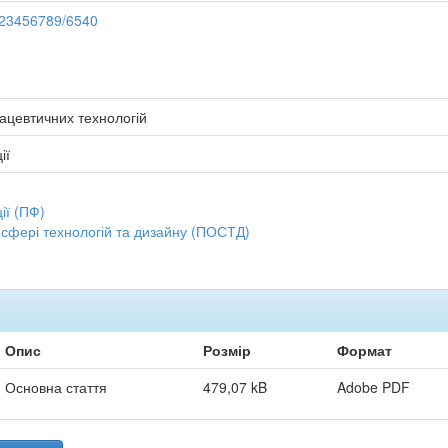
/123456789/6540
мацевтичних технологій
ії
ї (ПФ)
 сфері технологій та дизайну (ПОСТД)
Опис
Розмір
Формат
Основна стаття
479,07 kB
Adobe PDF