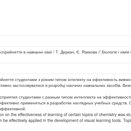
рийняття в навчанні хімії / Т. Деркач, Є. Язикова // Біологія і хімія 
няття студентами з різним типом інтелекту на ефективність вивчен
ивно застосовуватися в розробці наочних навчальних засобів. Виз
сприятия студентами с разным типом интеллекта на эффективность
ффективно применяться в разработке наглядных учебных средств.
эффективной.
n on the effectiveness of learning of certain topics of chemistry was studi
 be effectively applied in the development of visual learning tools. To