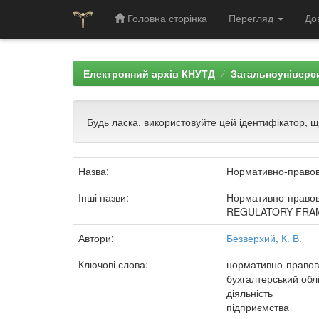
Головна сторінка
Перегляд
До
Skip
navigation
Електронний архів КНУТД
Загальноуніверси
Будь ласка, використовуйте цей ідентифікатор, 
Назва:
Нормативно-правове
Інші назви:
Нормативно-правов
REGULATORY FRAM
Автори:
Безверхий, К. В.
Ключові слова:
нормативно-правов
бухгалтерський обл
діяльність
підприємства