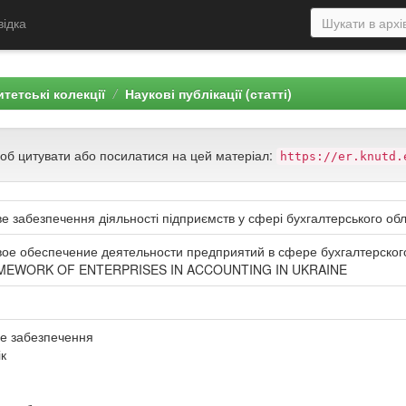
відка
тетські колекції
Наукові публікації (статті)
щоб цитувати або посилатися на цей матеріал:
https://er.knutd.
 забезпечення діяльності підприємств у сфері бухгалтерського облі
ое обеспечение деятельности предприятий в сфере бухгалтерского
EWORK OF ENTERPRISES IN ACCOUNTING IN UKRAINE
е забезпечення
ік