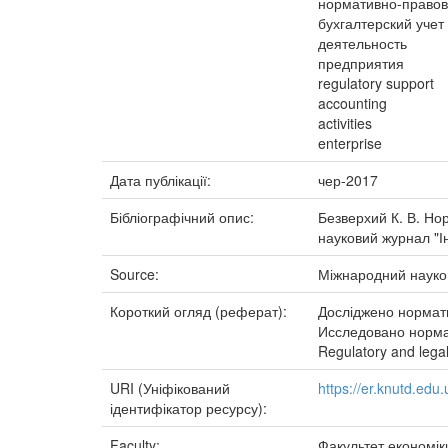
нормативно-правов
бухгалтерский учет
деятельность
предприятия
regulatory support
accounting
activities
enterprise
Дата публікації:
чер-2017
Бібліографічний опис:
Безверхий К. В. Но
науковий журнал "Ін
Source:
Міжнародний науков
Короткий огляд (реферат):
Досліджено нормати
Исследовано норма
Regulatory and legal
URI (Уніфікований
https://er.knutd.ed
ідентифікатор ресурсу):
Faculty:
Факультет економіки