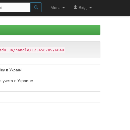
Мова
Вхід:
edu.ua/handle/123456789/6649
ку в Україні
 учета в Украине