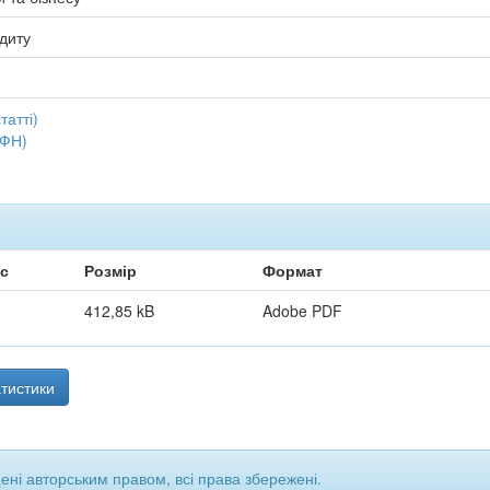
удиту
татті)
(ФН)
с
Розмір
Формат
412,85 kB
Adobe PDF
тистики
щені авторським правом, всі права збережені.