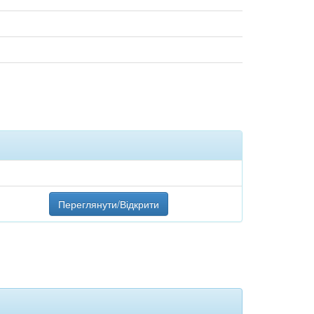
Переглянути/Відкрити