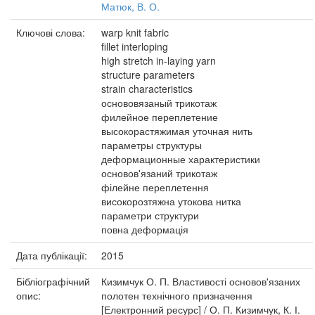
Матюк, В. О.
Ключові слова:
warp knit fabric
fillet interloping
high stretch in-laying yarn
structure parameters
strain characteristics
основовязаный трикотаж
филейное переплетение
высокорастяжимая уточная нить
параметры структуры
деформационные характеристики
основов'язаний трикотаж
філейне переплетення
високорозтяжна утокова нитка
параметри структури
повна деформація
Дата публікації:
2015
Бібліографічний
Кизимчук О. П. Властивості основов'язаних
опис:
полотен технічного призначення
[Електронний ресурс] / О. П. Кизимчук, К. І.