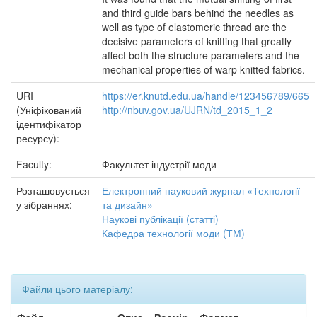
and third guide bars behind the needles as
well as type of elastomeric thread are the
decisive parameters of knitting that greatly
affect both the structure parameters and the
mechanical properties of warp knitted fabrics.
URI
https://er.knutd.edu.ua/handle/123456789/665
(Уніфікований
http://nbuv.gov.ua/UJRN/td_2015_1_2
ідентифікатор
ресурсу):
Faculty:
Факультет індустрії моди
Розташовується
Електронний науковий журнал «Технології
у зібраннях:
та дизайн»
Наукові публікації (статті)
Кафедра технології моди (ТМ)
Файли цього матеріалу: