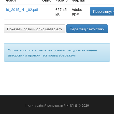
Файл
Опис
Розмір
Формат
td_2015_N1_02.pdf
657,45
Adobe
Переглянути
kB
PDF
Показати повний опис матеріалу
Перегляд статистики
Усі матеріали в архіві електронних ресурсів захищені
авторським правом, всі права збережені.
Інституційний репозитарій КНУТД © 2026