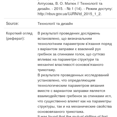
Алтусова, В. О. Матюк // Технології та
дизайн. - 2015. - № 1 (14). - Режим доступу:
http://nbuv.gov.ua/UJRN/td_2015_1_2.
Source:
Технології та дизайн
Короткий огляд
В результаті проведених досліджень
(реферат):
встановлено, що визначальним
технологічним параметром в’язання поряд
з варіантом заправки є взаємний рух
гребінок за спинками голок, що суттєво
впливає на параметри структури та
механічні властивості основов’язаного
трикотажу.
В результате проведенных исследований
установлено, что определяющим
технологическим параметром вязания
вместе с вариантом заправки является
взаимодействие гребенок за спинками игл,
что существенно влияет как на параметры
структуры, так и на механические свойства
основовязаного трикотажа.
It was found that the mutual shifting of first