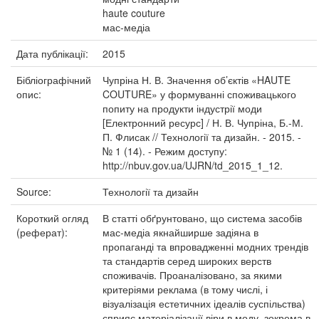
haute couture
мас-медіа
Дата публікації:
2015
Бібліографічний
Чупріна Н. В. Значення об’єктів «HAUTE
опис:
COUTURE» у формуванні споживацького
попиту на продукти індустрії моди
[Електронний ресурс] / Н. В. Чупріна, Б.-М.
П. Флисак // Технології та дизайн. - 2015. -
№ 1 (14). - Режим доступу:
http://nbuv.gov.ua/UJRN/td_2015_1_12.
Source:
Технології та дизайн
Короткий огляд
В статті обґрунтовано, що система засобів
(реферат):
мас-медіа якнайширше задіяна в
пропаганді та впровадженні модних трендів
та стандартів серед широких верств
споживачів. Проаналізовано, за якими
критеріями реклама (в тому числі, і
візуалізація естетичних ідеалів суспільства)
сприяє матеріалізації віри в моду, зокрема в