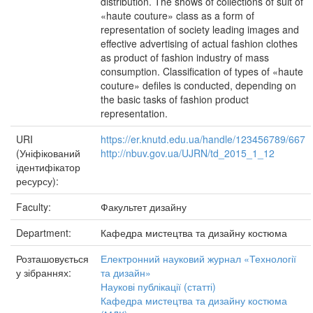
distribution. The shows of collections of suit of
«haute couture» class as a form of
representation of society leading images and
effective advertising of actual fashion clothes
as product of fashion industry of mass
consumption. Classification of types of «haute
couture» defiles is conducted, depending on
the basic tasks of fashion product
representation.
URI
https://er.knutd.edu.ua/handle/123456789/667
(Уніфікований
http://nbuv.gov.ua/UJRN/td_2015_1_12
ідентифікатор
ресурсу):
Faculty:
Факультет дизайну
Department:
Кафедра мистецтва та дизайну костюма
Розташовується
Електронний науковий журнал «Технології
у зібраннях:
та дизайн»
Наукові публікації (статті)
Кафедра мистецтва та дизайну костюма