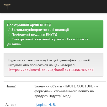
Skip
navigation
Електронний архів КНУТД
Загальноуніверситетські колекції
Періодичні видання КНУТД
Електронний науковий журнал «Технології та
дизайн»
Будь ласка, використовуйте цей ідентифікатор, щоб
цитувати або посилатися на цей матеріал:
https://er.knutd.edu.ua/handle/123456789/667
Назва:
Значення об’єктів «HAUTE COUTURE» у
формуванні споживацького попиту на
продукти індустрії моди
Автори:
Чупріна, Н. В.