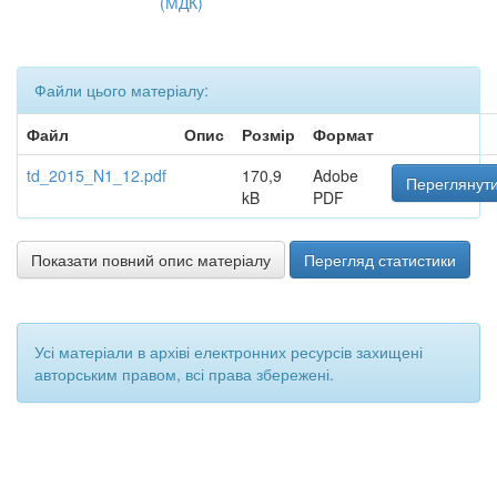
(МДК)
Файли цього матеріалу:
Файл
Опис
Розмір
Формат
td_2015_N1_12.pdf
170,9
Adobe
Переглянути
kB
PDF
Показати повний опис матеріалу
Перегляд статистики
Усі матеріали в архіві електронних ресурсів захищені
авторським правом, всі права збережені.