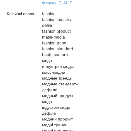
Флисак, Б.-М. П.
Ключові слова:
fashion
fashion industry
defile
fashion product
mass-media
fashion trend
fashion standard
haute couture
мода
индустрия моды
масс-медиа
модные тренды
модные стандарты
дефиле
модный продукт
мода
індустрія моди
дефіле
модний продукт
модні тренди
модні стандарти