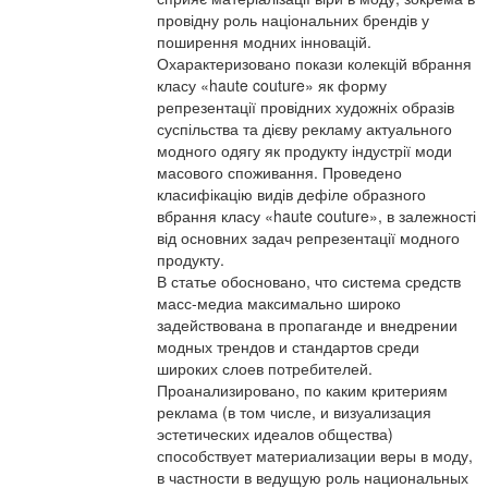
провідну роль національних брендів у
поширення модних інновацій.
Охарактеризовано покази колекцій вбрання
класу «haute couture» як форму
репрезентації провідних художніх образів
суспільства та дієву рекламу актуального
модного одягу як продукту індустрії моди
масового споживання. Проведено
класифікацію видів дефіле образного
вбрання класу «haute couture», в залежності
від основних задач репрезентації модного
продукту.
В статье обосновано, что система средств
масс-медиа максимально широко
задействована в пропаганде и внедрении
модных трендов и стандартов среди
широких слоев потребителей.
Проанализировано, по каким критериям
реклама (в том числе, и визуализация
эстетических идеалов общества)
способствует материализации веры в моду,
в частности в ведущую роль национальных