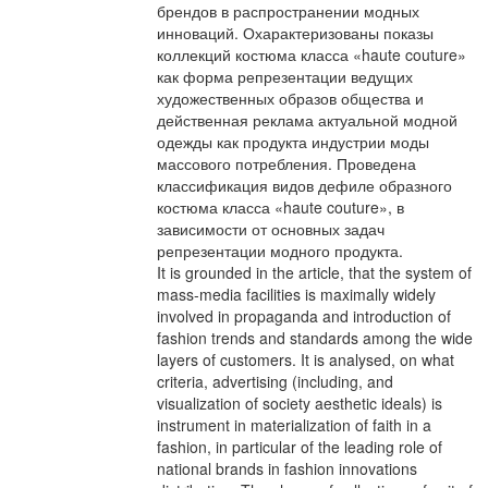
брендов в распространении модных
инноваций. Охарактеризованы показы
коллекций костюма класса «haute couture»
как форма репрезентации ведущих
художественных образов общества и
действенная реклама актуальной модной
одежды как продукта индустрии моды
массового потребления. Проведена
классификация видов дефиле образного
костюма класса «haute couture», в
зависимости от основных задач
репрезентации модного продукта.
It is grounded in the article, that the system of
mass-media facilities is maximally widely
involved in propaganda and introduction of
fashion trends and standards among the wide
layers of customers. It is analysed, on what
criteria, advertising (including, and
visualization of society aesthetic ideals) is
instrument in materialization of faith in a
fashion, in particular of the leading role of
national brands in fashion innovations