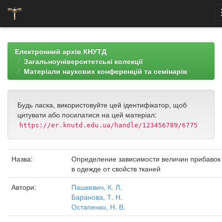
Skip
navigation
Електронний архів КНУТД
Загальноуніверситетські колекції
Матеріали наукових конференцій та семінарів
Будь ласка, використовуйте цей ідентифікатор, щоб
цитувати або посилатися на цей матеріал:
https://er.knutd.edu.ua/handle/123456789/6775
Назва:
Определение зависимости величин прибавок
в одежде от свойств тканей
Автори:
Пашкевич, К. Л.
Баранова, Т. Н.
Остапенко, Н. В.