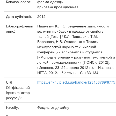
Ключові слова:
форма одежды
прибавка проекционная
Дата публікації:
2012
Бібліографічний
Пашкевич К.Л. Определение зависимости
опис:
величин прибавок в одежде от свойств
тканей [Текст] / К.Л. Пашкевич, Т.М.
Баранова, Н.В. Остапенко // Тезисы
межвузовской научно-технической
конференции аспирантов и студентов
[«Молодые ученые – развитию текстильной и
легкой промышленности» (ПОИСК–2012)],
(Иваново, 23–25 апреля 2012 г.). – Иваново:
ИГТА, 2012. – Часть 1. – С. 133-134.
URI
https://er.knutd.edu.ua/handle/123456789/6775
(Уніфікований
ідентифікатор
ресурсу):
Faculty:
Факультет дизайну