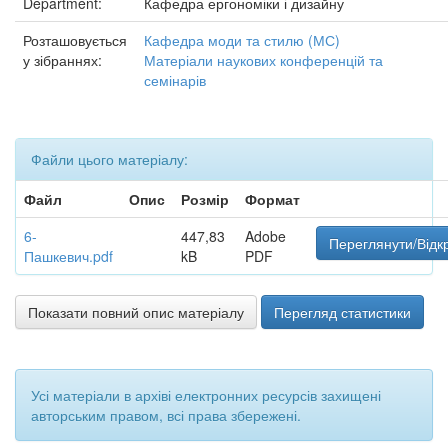
Department:
Кафедра ергономіки і дизайну
Розташовується
Кафедра моди та стилю (МС)
у зібраннях:
Матеріали наукових конференцій та
семінарів
Файли цього матеріалу:
Файл
Опис
Розмір
Формат
6-
447,83
Adobe
Переглянути/Відк
Пашкевич.pdf
kB
PDF
Показати повний опис матеріалу
Перегляд статистики
Усі матеріали в архіві електронних ресурсів захищені
авторським правом, всі права збережені.