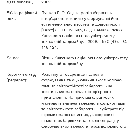
Дата публікації:
2009
Бібліографічний
Пушкар Г. О. Оцінка ролі забарвлень
опис:
інтер'єрного текстилю у формуванні його
естетичних властивостей та довговічності
[Текст] / Г. О. Пушкар, Б. Д. Семак // Вісник
Київського національного університету
технологій та дизайну. - 2009. - № 5 (49). - C.
118-124.
Source:
Вісник Київського національного університету
технологій та дизайну
Короткий огляд
Розглянуто товарознавчі аспекти
(реферат):
формування та оцінювання якості колірної
гами та світлостійкості забарвлень на
текстильних матеріалах інтер’єрного
призначення. На прикладі фіранкових
матеріалів вивчена залежність колірної гами
та світлостійкості забарвлень і субстрату від
окремих марок активних, дисперсних і
пігментних барвників та їх концентрації у
фарбувальних ваннах, а також волокнистого