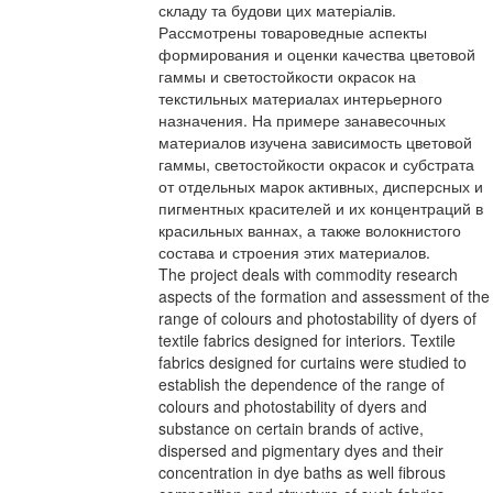
складу та будови цих матеріалів.
Рассмотрены товароведные аспекты
формирования и оценки качества цветовой
гаммы и светостойкости окрасок на
текстильных материалах интерьерного
назначения. На примере занавесочных
материалов изучена зависимость цветовой
гаммы, светостойкости окрасок и субстрата
от отдельных марок активных, дисперсных и
пигментных красителей и их концентраций в
красильных ваннах, а также волокнистого
состава и строения этих материалов.
The project deals with commodity research
aspects of the formation and assessment of the
range of colours and photostability of dyers of
textile fabrics designed for interiors. Textile
fabrics designed for curtains were studied to
establish the dependence of the range of
colours and photostability of dyers and
substance on certain brands of active,
dispersed and pigmentary dyes and their
concentration in dye baths as well fibrous