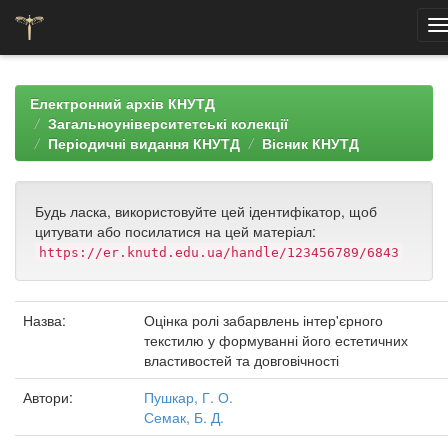
Skip
navigation
Електронний архів КНУТД
Загальноуніверситетські колекції
Періодичні видання КНУТД
Вісник КНУТД
Будь ласка, використовуйте цей ідентифікатор, щоб
цитувати або посилатися на цей матеріал:
https://er.knutd.edu.ua/handle/123456789/6843
Назва:
Оцінка ролі забарвлень інтер'єрного
текстилю у формуванні його естетичних
властивостей та довговічності
Автори:
Пушкар, Г. О.
Семак, Б. Д.