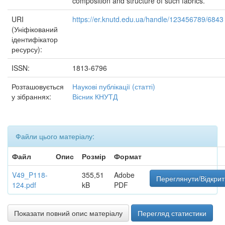
composition and structure of such fabrics.
URI
https://er.knutd.edu.ua/handle/123456789/6843
(Уніфікований
ідентифікатор
ресурсу):
ISSN:
1813-6796
Розташовується
Наукові публікації (статті)
у зібраннях:
Вісник КНУТД
Файли цього матеріалу:
Файл
Опис
Розмір
Формат
V49_P118-
355,51
Adobe
Переглянути/Відкрит
124.pdf
kB
PDF
Показати повний опис матеріалу
Перегляд статистики