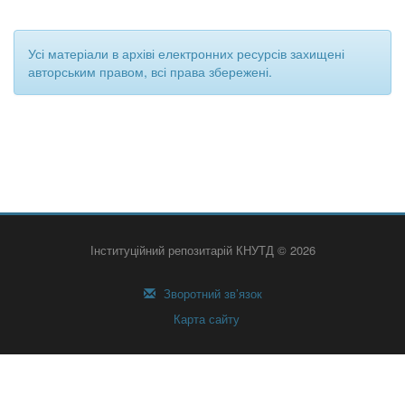
Усі матеріали в архіві електронних ресурсів захищені
авторським правом, всі права збережені.
Інституційний репозитарій КНУТД © 2026
Зворотний зв’язок
Карта сайту