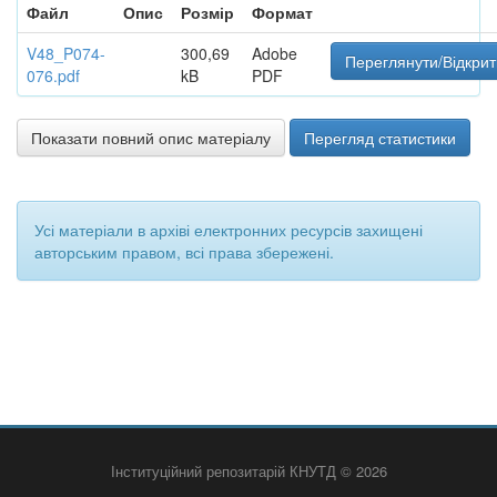
Файл
Опис
Розмір
Формат
V48_P074-
300,69
Adobe
Переглянути/Відкрит
076.pdf
kB
PDF
Показати повний опис матеріалу
Перегляд статистики
Усі матеріали в архіві електронних ресурсів захищені
авторським правом, всі права збережені.
Інституційний репозитарій КНУТД © 2026