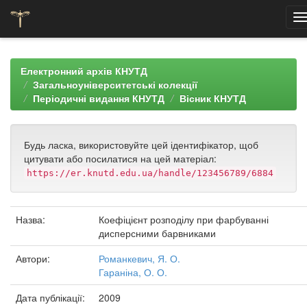
Skip
navigation
Електронний архів КНУТД
Загальноуніверситетські колекції
Періодичні видання КНУТД
Вісник КНУТД
Будь ласка, використовуйте цей ідентифікатор, щоб
цитувати або посилатися на цей матеріал:
https://er.knutd.edu.ua/handle/123456789/6884
Назва:
Коефіцієнт розподілу при фарбуванні
дисперсними барвниками
Автори:
Романкевич, Я. О.
Гараніна, О. О.
Дата публікації:
2009