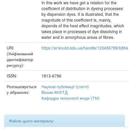
In this work we have get a relation for the
coefficient of distribution in dyeing processes
by dispersion dyes. It is illustrated, that the
magnitude of this coefficient is, mainly,
depends of the heat effect magnitudes, which
takes place in processes of dye dissolving in
water and in amorphous areas of fibres.
URI
https://er.knutd.edu.ua/handle/123456789/6884
(Уніфікований
ідентифікатор
ресурсу):
ISSN:
1813-6796
Розташовується
Наукові публікації (статті)
у зібраннях:
Вісник КНУТД
Кафедра технології моди (ТМ)
Файли цього матеріалу: