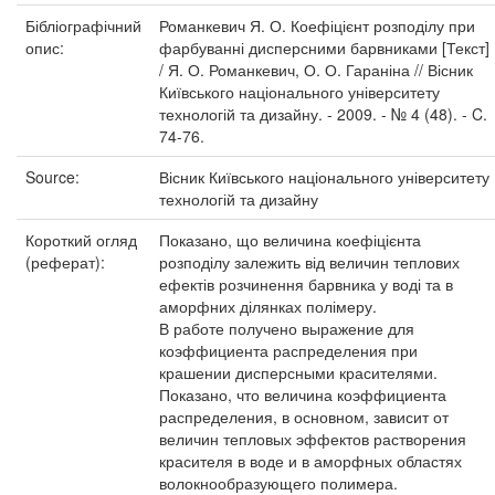
Бібліографічний
Романкевич Я. О. Коефіцієнт розподілу при
опис:
фарбуванні дисперсними барвниками [Текст]
/ Я. О. Романкевич, О. О. Гараніна // Вісник
Київського національного університету
технологій та дизайну. - 2009. - № 4 (48). - C.
74-76.
Source:
Вісник Київського національного університету
технологій та дизайну
Короткий огляд
Показано, що величина коефіцієнта
(реферат):
розподілу залежить від величин теплових
ефектів розчинення барвника у воді та в
аморфних ділянках полімеру.
В работе получено выражение для
коэффициента распределения при
крашении дисперсными красителями.
Показано, что величина коэффициента
распределения, в основном, зависит от
величин тепловых эффектов растворения
красителя в воде и в аморфных областях
волокнообразующего полимера.