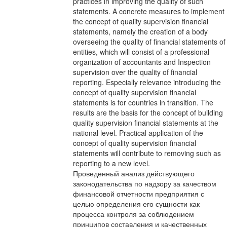
practices in improving the quality of such
statements. A concrete measures to implement
the concept of quality supervision financial
statements, namely the creation of a body
overseeing the quality of financial statements of
entities, which will consist of a professional
organization of accountants and Inspection
supervision over the quality of financial
reporting. Especially relevance introducing the
concept of quality supervision financial
statements is for countries in transition. The
results are the basis for the concept of building
quality supervision financial statements at the
national level. Practical application of the
concept of quality supervision financial
statements will contribute to removing such as
reporting to a new level.
Проведенный анализ действующего
законодательства по надзору за качеством
финансовой отчетности предприятия с
целью определения его сущности как
процесса контроля за соблюдением
принципов составления и качественных