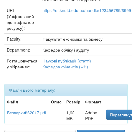
URI
https://er.knutd.edu.ua/handle/123456789/6999
(Уніфікований
ідентифікатор
ресурсу):
Faculty:
Факультет економіки та бізнесу
Department:
Кафедра обліку і аудиту
Розташовується
Наукові публікації (статті)
у зібраннях:
Кафедра фінансів (ФН)
Файли цього матеріалу:
Файл
Опис
Розмір
Формат
Безверхий62017.pdf
1,62
Adobe
Переглянут
MB
PDF