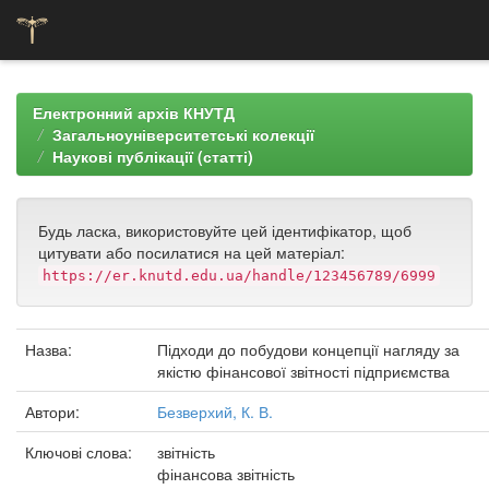
Skip
navigation
Електронний архів КНУТД
Загальноуніверситетські колекції
Наукові публікації (статті)
Будь ласка, використовуйте цей ідентифікатор, щоб
цитувати або посилатися на цей матеріал:
https://er.knutd.edu.ua/handle/123456789/6999
Назва:
Підходи до побудови концепції нагляду за
якістю фінансової звітності підприємства
Автори:
Безверхий, К. В.
Ключові слова:
звітність
фінансова звітність