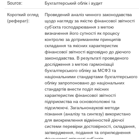
Source:
Бухгалтерський облік і аудит
Короткий огляд
Проведений аналіз чинного законодавства
(реферат):
щодо нагляду за якістю фінансової звітності
суб’єкта господарювання з метою
визначення його сутності як процесу
контролю за дотриманням принципів
складання та якісних характеристик
фінансової звітності відповідно до діючого
законодавства. В результаті проведеного
дослідження з метою гармонізації
бухгалтерського обліку за МСФЗ та
національними стандартами бухгалтерського
обліку запропоновано до національних
стандартів внести поділ якісних
характеристик фінансової звітності
підприємства на основоположні та
підсилюючі. Загальнонаукові методи
пізнання (аналізу та синтезу) використано
для виокремлення відмінностей діючої
системи перевірки достовірності, складання,
затвердження, подання та оприлюднення
фінансової звітності суб’єктів