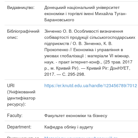
Видавництво:
Донецький національний університет
економіки і торгівлі імені Михайла Туган-
Барановського
Бібліографічний
Зінченко О. В. Особливості визначення
опис:
собівартості продукції сільськогосподарських
підприємств / О. В. Зінченко, К. В.
Прокопенко // Економіка і управління в
умовах глобалізації : матеріали VІ міжнар.
наук. - практ інтернет-конф., (25 трав. 2017
р., м. Кривий Ріг). — Кривий Ріг: ДонНУЕТ,
2017. — С. 295-298.
URI
https://er.knutd.edu.ua/handle/123456789/7012
(Уніфікований
ідентифікатор
ресурсу):
Faculty:
Факультет економіки та бізнесу
Department:
Кафедра обліку і аудиту