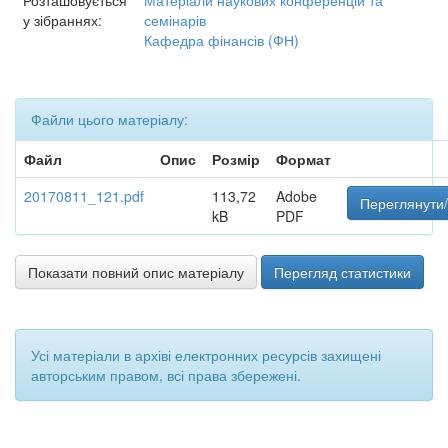
Розташовується
Матеріали наукових конференцій та
у зібраннях:
семінарів
Кафедра фінансів (ФН)
Файли цього матеріалу:
Файл
Опис
Розмір
Формат
20170811_121.pdf
113,72
Adobe
Переглянути/
kB
PDF
Показати повний опис матеріалу
Перегляд статистики
Усі матеріали в архіві електронних ресурсів захищені
авторським правом, всі права збережені.