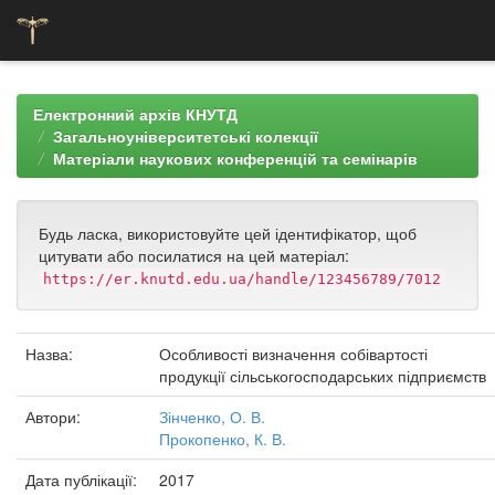
Skip
navigation
Електронний архів КНУТД
Загальноуніверситетські колекції
Матеріали наукових конференцій та семінарів
Будь ласка, використовуйте цей ідентифікатор, щоб
цитувати або посилатися на цей матеріал:
https://er.knutd.edu.ua/handle/123456789/7012
Назва:
Особливості визначення собівартості
продукції сільськогосподарських підприємств
Автори:
Зінченко, О. В.
Прокопенко, К. В.
Дата публікації:
2017