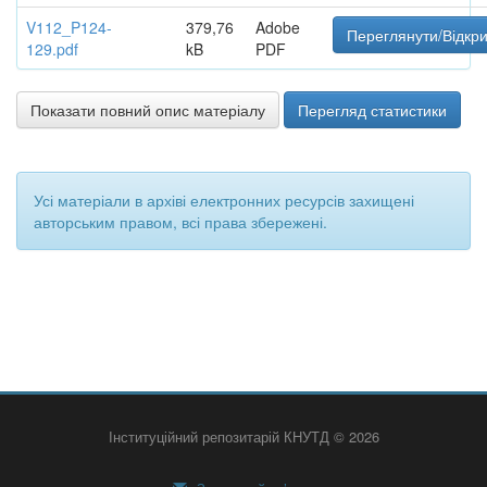
V112_P124-
379,76
Adobe
Переглянути/Відкр
129.pdf
kB
PDF
Показати повний опис матеріалу
Перегляд статистики
Усі матеріали в архіві електронних ресурсів захищені
авторським правом, всі права збережені.
Інституційний репозитарій КНУТД © 2026