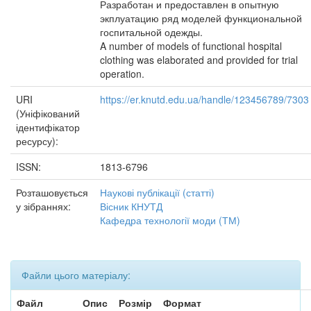
Разработан и предоставлен в опытную
экплуатацию ряд моделей функциональной
госпитальной одежды.
A number of models of functional hospital
clothing was elaborated and provided for trial
operation.
URI
https://er.knutd.edu.ua/handle/123456789/7303
(Уніфікований
ідентифікатор
ресурсу):
ISSN:
1813-6796
Розташовується
Наукові публікації (статті)
у зібраннях:
Вісник КНУТД
Кафедра технології моди (ТМ)
Файли цього матеріалу:
Файл
Опис
Розмір
Формат