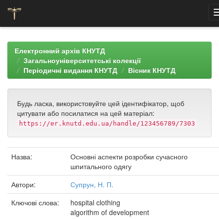
Skip
navigation
Електронний архів КНУТД
Загальноуніверситетські колекції
Періодичні видання КНУТД
Вісник КНУТД
Будь ласка, використовуйте цей ідентифікатор, щоб
цитувати або посилатися на цей матеріал:
https://er.knutd.edu.ua/handle/123456789/7303
Назва:
Основні аспекти розробки сучасного
шпитального одягу
Автори:
Супрун, Н. П.
Ключові слова:
hospital clothing
algorithm of development