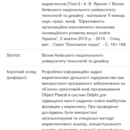
маркетингом [Текст] / А. В. Яренко // Вісник
Київського національного університету
технологій та дизайну : матеріали V міжнар.
наук.-практ. конф. "Ефективність
організаційно-економічного механізму
інноваційного розвитку вищої освіти
України", 2 жовтня 2015 р. - 2015. - Спец.
вип. : Серія "Економічні науки". - C. 161-168.
Source:
Вісник Київського національного
університету технологій та дизайну
Короткий огляд
Розроблені інформаційні задачі
(реферат):
маркетингової діяльності підприємства при
використанні програмного забезпечення на
об’єктно-орієнтовній мові програмування
Object Pascal в системі Delphi для
підвищенні якості надання освіти майбутнім
фахівцям з маркетингу. При проведенні
досліджень були використані
загальнонаукові та спеціальні методи:
маркетингового аналізу, концептуального
аналізу, діалектики, індукції і дедукції тощо.