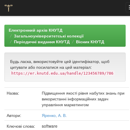
Skip
navigation
Електронний архів КНУТД
Загальноуніверситетські колекції
Періодичні видання КНУТД
Вісник КНУТД
Будь ласка, використовуйте цей ідентифікатор, щоб
цитувати або посилатися на цей матеріал:
https://er.knutd.edu.ua/handle/123456789/786
Назва:
Підвищення якості рівня набутих знань при
використанні інформаційних задач
управління маркетингом
Автори:
Яренко, А. В.
Ключові слова:
software