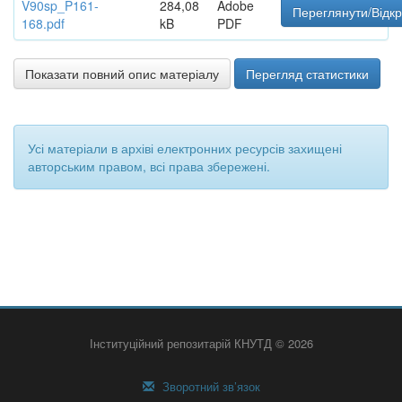
V90sp_P161-
284,08
Adobe
Переглянути/Відк
168.pdf
kB
PDF
Показати повний опис матеріалу
Перегляд статистики
Усі матеріали в архіві електронних ресурсів захищені
авторським правом, всі права збережені.
Інституційний репозитарій КНУТД © 2026
Зворотний зв’язок