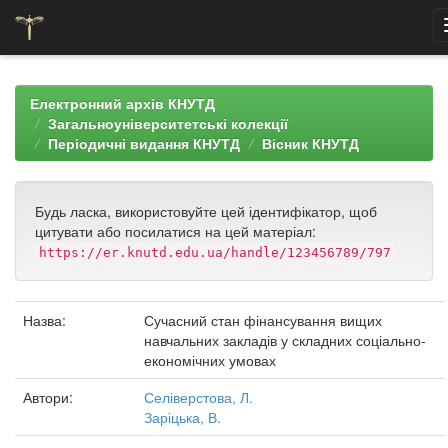
Skip
navigation
Електронний архів КНУТД
Загальноуніверситетські колекції
Періодичні видання КНУТД
Вісник КНУТД
Будь ласка, використовуйте цей ідентифікатор, щоб
цитувати або посилатися на цей матеріал:
https://er.knutd.edu.ua/handle/123456789/797
Назва:
Сучасний стан фінансування вищих
навчальних закладів у складних соціально-
економічних умовах
Автори:
Селіверстова, Л.
Заріцька, В.