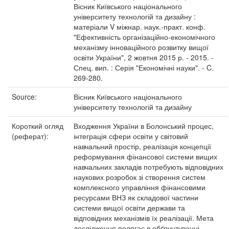
Вісник Київського національного
університету технологій та дизайну :
матеріали V міжнар. наук.-практ. конф.
"Ефективність організаційно-економічного
механізму інноваційного розвитку вищої
освіти України", 2 жовтня 2015 р. - 2015. -
Спец. вип. : Серія "Економічні науки". - C.
269-280.
Source:
Вісник Київського національного
університету технологій та дизайну
Короткий огляд
Входження України в Болонський процес,
(реферат):
інтеграція сфери освіти у світовий
навчальний простір, реалізація концепції
реформування фінансової системи вищих
навчальних закладів потребують відповідних
наукових розробок зі створення систем
комплексного управління фінансовими
ресурсами ВНЗ як складової частини
системи вищої освіти держави та
відповідних механізмів їх реалізації. Мета
дослідження полягає в обґрунтуванні