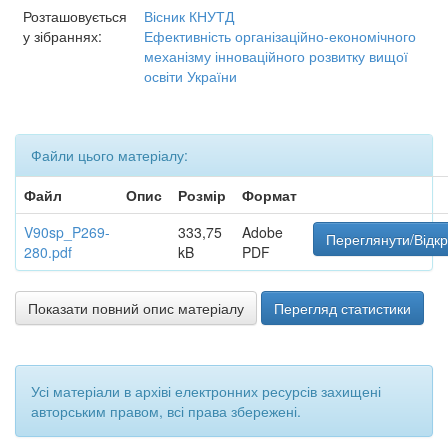
Розташовується
Вісник КНУТД
у зібраннях:
Ефективність організаційно-економічного
механізму інноваційного розвитку вищої
освіти України
Файли цього матеріалу:
Файл
Опис
Розмір
Формат
V90sp_P269-
333,75
Adobe
Переглянути/Відк
280.pdf
kB
PDF
Показати повний опис матеріалу
Перегляд статистики
Усі матеріали в архіві електронних ресурсів захищені
авторським правом, всі права збережені.