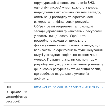
структуризації фінансових потоків ВНЗ,
оцінці фінансової участі кожного з джерел
надходжень в економічній системі закладу,
оптимізації розподілу та ефективності
використання фінансових ресурсів.
Обґрунтовані теоретичні та прикладні
засади управління фінансовими ресурсами
у системі вищої освіти України та
розроблено заходи оптимального
фінансування вищих освітніх закладів, що
впливають на ефективність функціонування
галузі у складних соціально-економічних
умовах. Практична значимість полягає у
розробці заходів до оптимального розподілу
фінансових ресурсів системи вищої освіти,
що особливо актуально в умовах їх
дефіциту.
URI
https://er.knutd.edu.ua/handle/123456789/797
(Уніфікований
ідентифікатор
ресурсу):