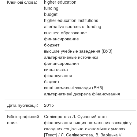
Ключові слова:
higher education
funding
budget
higher education institutions
alternative sources of funding
высшее образование
финансирование
бюджет
высшие учебные заведения (ВУЗ)
альтернативные источники
финансирования
вища освіта
фінансування
бюджет
вищі навчальні заклади (ВНЗ)
альтернативні джерела фінансування
Дата публікації:
2015
Бібліографічний
Селіверстова Л. Сучасний стан
опис:
фінансування вищих навчальних закладів у
складних соціально-економічних умовах
[Текст] / Л. Селіверстова, В. Заріцька //