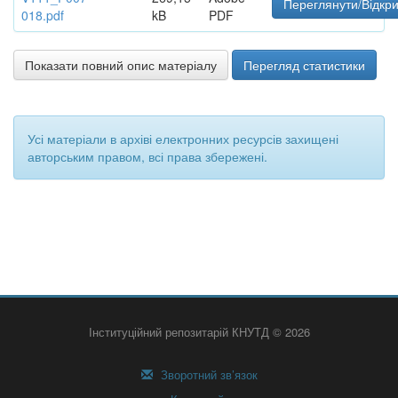
Переглянути/Відкр
018.pdf
kB
PDF
Показати повний опис матеріалу
Перегляд статистики
Усі матеріали в архіві електронних ресурсів захищені
авторським правом, всі права збережені.
Інституційний репозитарій КНУТД © 2026
Зворотний зв’язок