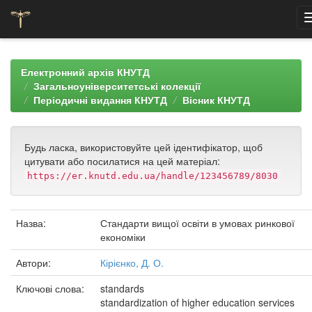
Skip
navigation
Електронний архів КНУТД
Загальноуніверситетські колекції
Періодичні видання КНУТД
Вісник КНУТД
Будь ласка, використовуйте цей ідентифікатор, щоб
цитувати або посилатися на цей матеріал:
https://er.knutd.edu.ua/handle/123456789/8030
Назва:
Стандарти вищої освіти в умовах ринкової
економіки
Автори:
Кірієнко, Д. О.
Ключові слова:
standards
standardization of higher education services