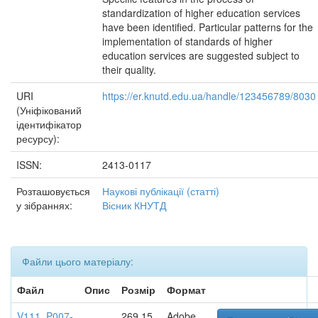
standardization of higher education services
have been identified. Particular patterns for the
implementation of standards of higher
education services are suggested subject to
their quality.
URI
https://er.knutd.edu.ua/handle/123456789/8030
(Уніфікований
ідентифікатор
ресурсу):
ISSN:
2413-0117
Розташовується
Наукові публікації (статті)
у зібраннях:
Вісник КНУТД
Файли цього матеріалу:
Файл
Опис
Розмір
Формат
V111_P007-
269,15
Adobe