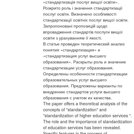
«стандартизація послуг вищої освіти».
Розкрито роль і значення стандартизації
послуг освіти. Визначено особливості
стандартизації освітніх послуг вищої освіти.
Запропоновані пропозицій щодо
впровадження стандартів послуги вищої
освіти з урахуванням її якості.
В статье проведен теоретический анализ
понятия «стандартизация» и
«стандартизация услуг высшего
образования». Раскрыты роль и значение
стандартизации услуг образования.
Определены особенности стандартизации
образовательных услуг высшего
образования. Предложены варианты по
внедрению стандартов услуги высшего
образования с учетом их качества.
The paper offers a theoretical analysis of the
concepts of "standardization" and
"standardization of higher education services ".
The role and the importance of standardization
of education services has been revealed.
Specific features in the process of