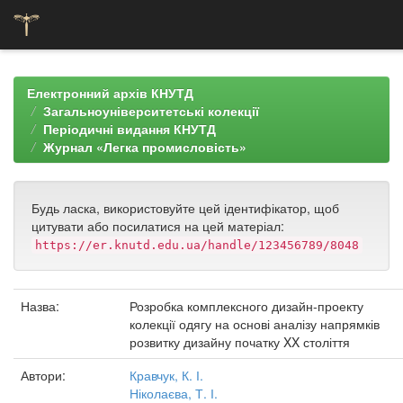
Skip
navigation
Електронний архів КНУТД
Загальноуніверситетські колекції
Періодичні видання КНУТД
Журнал «Легка промисловість»
Будь ласка, використовуйте цей ідентифікатор, щоб
цитувати або посилатися на цей матеріал:
https://er.knutd.edu.ua/handle/123456789/8048
Назва:
Розробка комплексного дизайн-проекту
колекції одягу на основі аналізу напрямків
розвитку дизайну початку XX століття
Автори:
Кравчук, К. І.
Ніколаєва, Т. І.