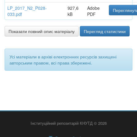
LP_2017_N2_P028-
927,6
Adobe
Переглянут
033.pdf
kB
PDF
Показати повний опис матеріалу
Перегляд статистики
Усі матеріали в архіві електронних ресурсів захищені
авторським правом, всі права збережені.
Інституційний репозитарій КНУТД © 2026