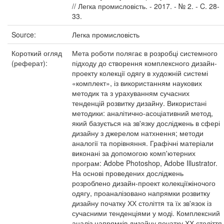
// Легка промисловість. - 2017. - № 2. - C. 28-
33.
Source:
Легка промисловість
Короткий огляд
Мета роботи полягає в розробці системного
(реферат):
підходу до створення комплексного дизайн-
проекту колекції одягу в художній системі
«комплект», із використанням наукових
методик та з урахуванням сучасних
тенденцій розвитку дизайну. Використані
методики: аналітично-асоціативний метод,
який базується на зв'язку досліджень в сфері
дизайну з джерелом натхнення; методи
аналогії та порівняння. Графічні матеріали
виконані за допомогою комп'ютерних
програм: Adobe Photoshop, Adobe Illustrator.
На основі проведених досліджень
розроблено дизайн-проект колекціїжіночого
одягу, проаналізовано напрямки розвитку
дизайну початку ХХ століття та їх зв'язок із
сучасними тенденціями у моді. Комплексний
аналіз напрямків дизайну початку ХХ століття