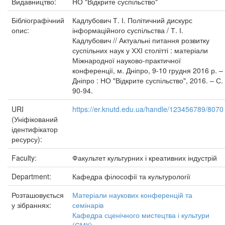
Видавництво:
НО "Відкрите суспільство"
Бібліографічний
Кадлубович Т. І. Політичний дискурс
опис:
інформаційного суспільства / Т. І.
Кадлубович // Актуальні питання розвитку
суспільних наук у ХХІ столітті : матеріали
Міжнародної науково-практичної
конференції, м. Дніпро, 9-10 грудня 2016 р. –
Дніпро : НО "Відкрите суспільство", 2016. – С.
90-94.
URI
https://er.knutd.edu.ua/handle/123456789/8070
(Уніфікований
ідентифікатор
ресурсу):
Faculty:
Факультет культурних і креативних індустрій
Department:
Кафедра філософії та культурології
Розташовується
Матеріали наукових конференцій та
у зібраннях:
семінарів
Кафедра сценічного мистецтва і культури