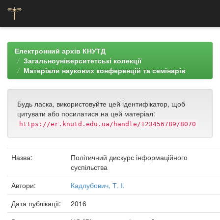
Skip
navigation
Електронний архів КНУТД
Загальноуніверситетські колекції
Матеріали наукових конференцій та семінарів
Будь ласка, використовуйте цей ідентифікатор, щоб
цитувати або посилатися на цей матеріал:
https://er.knutd.edu.ua/handle/123456789/8070
Назва:
Політичний дискурс інформаційного
суспільства
Автори:
Кадлубович, Т. І.
Дата публікації:
2016