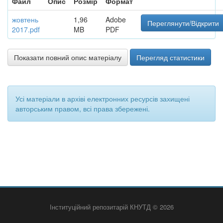
Файл
Опис
Розмір
Формат
жовтень
1,96
Adobe
Переглянути/Відкрити
2017.pdf
MB
PDF
Показати повний опис матеріалу
Перегляд статистики
Усі матеріали в архіві електронних ресурсів захищені
авторським правом, всі права збережені.
Інституційний репозитарій КНУТД © 2026