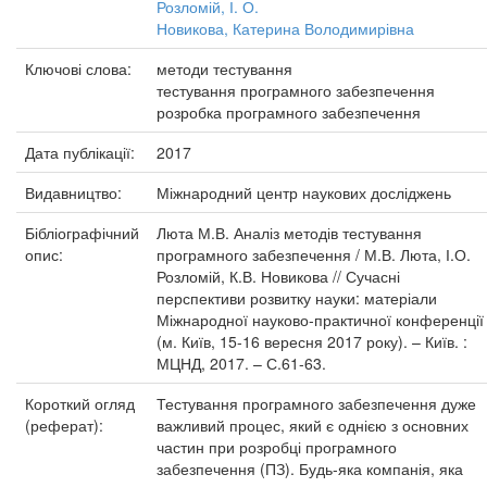
Розломій, І. О.
Новикова, Катерина Володимирівна
Ключові слова:
методи тестування
тестування програмного забезпечення
розробка програмного забезпечення
Дата публікації:
2017
Видавництво:
Міжнародний центр наукових досліджень
Бібліографічний
Люта М.В. Аналіз методів тестування
опис:
програмного забезпечення / М.В. Люта, І.О.
Розломій, К.В. Новикова // Сучасні
перспективи розвитку науки: матеріали
Міжнародної науково-практичної конференції
(м. Київ, 15-16 вересня 2017 року). – Київ. :
МЦНД, 2017. – С.61-63.
Короткий огляд
Тестування програмного забезпечення дуже
(реферат):
важливий процес, який є однією з основних
частин при розробці програмного
забезпечення (ПЗ). Будь-яка компанія, яка