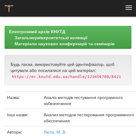
Skip
navigation
Електронний архів КНУТД
Загальноуніверситетські колекції
Матеріали наукових конференцій та семінарів
Будь ласка, використовуйте цей ідентифікатор, щоб
цитувати або посилатися на цей матеріал:
https://er.knutd.edu.ua/handle/123456789/8421
Назва:
Аналіз методів тестування програмного
забезпечення
Інші назви:
Анализ методов тестирования программного
обеспечения
Автори:
Люта, М. В.