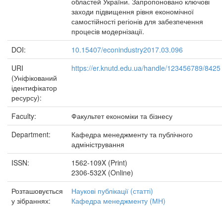
областей України. Запропоновано ключові
заходи підвищення рівня економічної
самостійності регіонів для забезпечення
процесів модернізації.
DOI:
10.15407/econindustry2017.03.096
URI
https://er.knutd.edu.ua/handle/123456789/8425
(Уніфікований
ідентифікатор
ресурсу):
Faculty:
Факультет економіки та бізнесу
Department:
Кафедра менеджменту та публічного
адміністрування
ISSN:
1562-109X (Print)
2306-532X (Online)
Розташовується
Наукові публікації (статті)
у зібраннях:
Кафедра менеджменту (МН)