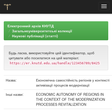
Skip
navigation
Електронний архів КНУТД
Загальноуніверситетські колекції
Наукові публікації (статті)
Будь ласка, використовуйте цей ідентифікатор, щоб
цитувати або посилатися на цей матеріал:
https://er.knutd.edu.ua/handle/123456789/8425
Назва:
Економічна самостійність регіонів у контексті
активізації процесів модернізації
Інші назви:
ECONOMIC AUTONOMY OF REGIONS IN
THE CONTEXT OF THE MODERNIZATION
PROCESSES REVITALIZATION