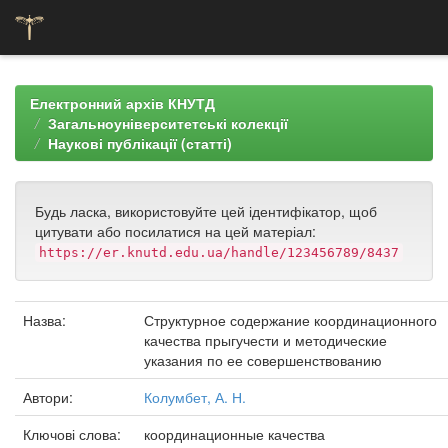
Skip
navigation
Електронний архів КНУТД
Загальноуніверситетські колекції
Наукові публікації (статті)
Будь ласка, використовуйте цей ідентифікатор, щоб
цитувати або посилатися на цей матеріал:
https://er.knutd.edu.ua/handle/123456789/8437
Назва:
Структурное содержание координационного
качества прыгучести и методические
указания по ее совершенствованию
Автори:
Колумбет, А. Н.
Ключові слова:
координационные качества