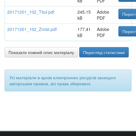
kB
PDF
20171201_102_Titul.pdf
245,15
Adobe
Перегл
kB
PDF
20171201_102_Zmist.pdf
177,41
Adobe
Перегл
kB
PDF
Показати повний опис матеріалу
Перегляд статистики
Усі матеріали в архіві електронних ресурсів захищені
авторським правом, всі права збережені.