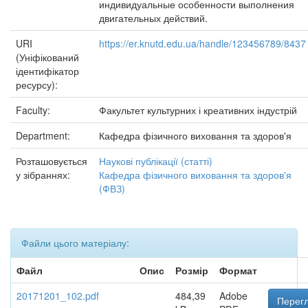
индивидуальные особенности выполнения
двигательных действий.
URI
https://er.knutd.edu.ua/handle/123456789/8437
(Уніфікований
ідентифікатор
ресурсу):
Faculty:
Факультет культурних і креативних індустрій
Department:
Кафедра фізичного виховання та здоров'я
Розташовується
Наукові публікації (статті)
у зібраннях:
Кафедра фізичного виховання та здоров'я
(ФВЗ)
Файли цього матеріалу:
Файл
Опис
Розмір
Формат
20171201_102.pdf
484,39
Adobe
Перегл