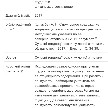
студентки
физическое воспитание
Дата публікації:
2017
Бібліографічний
Колумбет А. Н. Структурное содержание
опис:
координационного качества прыгучести и
методические указания по ее
совершенствованию / А. Н. Колумбет //
Сучасні тенденції розвитку легкої атлетики :
зб. наук. пр. – 2017. – Вип. 1. – С. 34-39.
Source:
Сучасні тенденції розвитку легкої атлетики
Короткий огляд
Исследовали разновидности прыгучести
(реферат):
студенток университетов для установления
её структурного содержания. При развитии
прыгучести необходимо учитывать её
разнообразные проявления, которые
создают специфическое воздействие на
изменение двигательных и вегетативных
функций. Для совершенствования
прыгучести рекомендуется учитывать