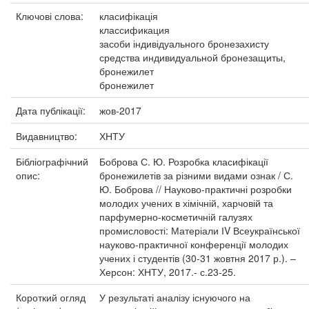
Ключові слова:
класифікація
классификация
засоби індивідуального бронезахисту
средства индивидуальной бронезащиты,
бронежилет
бронежилет
Дата публікації:
жов-2017
Видавництво:
ХНТУ
Бібліографічний
Боброва С. Ю. Розробка класифікації
опис:
бронежилетів за різними видами ознак / С.
Ю. Боброва // Науково-практичні розробки
молодих учених в хімічній, харчовій та
парфумерно-косметичній галузях
промисловості: Матеріали ІV Всеукраїнської
науково-практичної конференції молодих
учених і студентів (30-31 жовтня 2017 р.). –
Херсон: ХНТУ, 2017.- с.23-25.
Короткий огляд
У результаті аналізу існуючого на