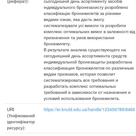
(реферат):
сьогоднішній день асортименту засобів
індивідуального бронезахисту розроблено
класифікацію бронежилетів за різними
видами ознак, яка дасть змогу
систематизувати усі вимоги та розробити
комплекс оптимальних вимог в залежності від
призначення та умов використання
бронежилету.
В результате анализа существующего на
сегодняшний день ассортимента средств
индивидуальной бронезащиты разработана
классификация бронежилетов по различным
видам признаков, которая позволит
систематизировать все требования и
разработать комплекс оптимальных
требований в зависимости от назначения и
условий использования бронежилета.
URI
https://er.knutd.edu.ua/handle/123456789/8466
(Уніфікований
ідентифікатор
ресурсу):