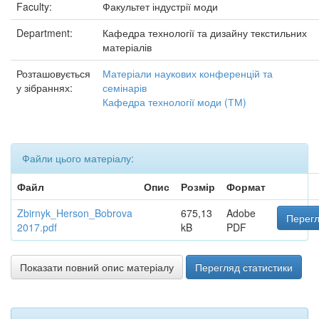
Faculty:
Факультет індустрії моди
Department:
Кафедра технології та дизайну текстильних
матеріалів
Розташовується
Матеріали наукових конференцій та
у зібраннях:
семінарів
Кафедра технології моди (ТМ)
Файли цього матеріалу:
Файл
Опис
Розмір
Формат
Zbirnyk_Herson_Bobrova
675,13
Adobe
Перегл
2017.pdf
kB
PDF
Показати повний опис матеріалу
Перегляд статистики