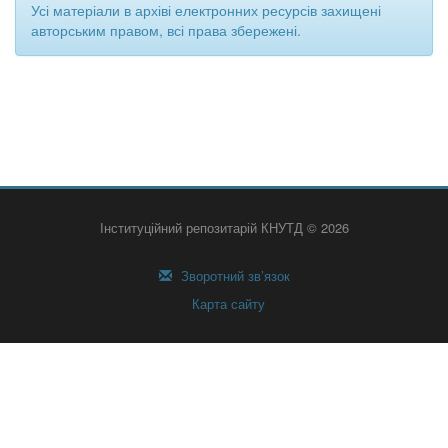
Усі матеріали в архіві електронних ресурсів захищені
авторським правом, всі права збережені.
Інституційний репозитарій КНУТД © 2026
Зворотний зв’язок
Карта сайту