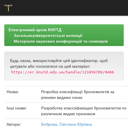
Skip
navigation
Електронний архів КНУТД
Загальноуніверситетські колекції
Матеріали наукових конференцій та семінарів
Будь ласка, використовуйте цей ідентифікатор, щоб
цитувати або посилатися на цей матеріал:
https://er.knutd.edu.ua/handle/123456789/8466
Назва:
Розробка класифікації бронежилетів за
різними видами ознак
Інші назви:
Разработка классификации бронежилетов по
различным видам признаков
Автори:
Боброва, Світлана Юріївна