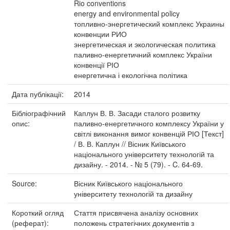
Rio conventions
energy and environmental policy
топливно-энергетический комплекс Украины
конвенции РИО
энергетическая и экологическая политика
паливно-енергетичний комплекс України
конвенції РІО
енергетична і екологічна політика
Дата публікації:
2014
Бібліографічний
Каплун В. В. Засади сталого розвитку
опис:
паливно-енергетичного комплексу України у
світлі виконання вимог конвенцій РІО [Текст]
/ В. В. Каплун // Вісник Київського
національного університету технологій та
дизайну. - 2014. - № 5 (79). - C. 64-69.
Source:
Вісник Київського національного
університету технологій та дизайну
Короткий огляд
Стаття присвячена аналізу основних
(реферат):
положень стратегічних документів з