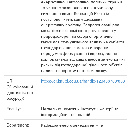
енергетичної і екологічної політики України
та чинного законодавства з точки зору
виконання вимог Конвенцій Ріо та їх
поступової інтеграції у державну
енергетичну політику. Запропоновані ряд
механізмів економічного регулювання у
природоохоронній сфері енергетичної
галузі для стимулюючого впливу на суб’єкти
господарювання з метою створення
передумов формування і впровадження
корпоративної відповідальності за екологічні
ризики від господарської діяльності об’єктів
паливно-енергетичного комплексу.
URI
https://er.knutd.edu.ua/handle/123456789/853
(Уніфікований
ідентифікатор
ресурсу):
Faculty:
Навчально-науковий інститут інженерії та
інформаційних технологій
Department:
Кафедра енергоменеджменту та