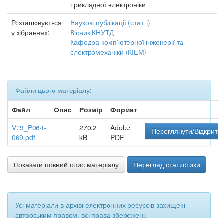
прикладної електроніки
Розташовується
Наукові публікації (статті)
у зібраннях:
Вісник КНУТД
Кафедра комп'ютерної інженерії та
електромеханіки (КІЕМ)
Файли цього матеріалу:
Файл
Опис
Розмір
Формат
V79_P064-
270,2
Adobe
Переглянути/Відкрит
069.pdf
kB
PDF
Показати повний опис матеріалу
Перегляд статистики
Усі матеріали в архіві електронних ресурсів захищені
авторським правом, всі права збережені.