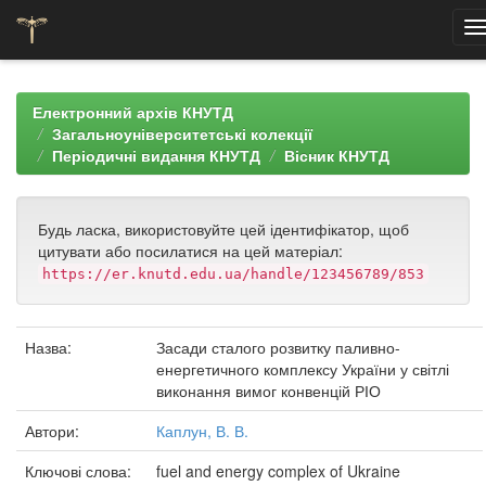
Skip
navigation
Електронний архів КНУТД
Загальноуніверситетські колекції
Періодичні видання КНУТД
Вісник КНУТД
Будь ласка, використовуйте цей ідентифікатор, щоб
цитувати або посилатися на цей матеріал:
https://er.knutd.edu.ua/handle/123456789/853
Назва:
Засади сталого розвитку паливно-
енергетичного комплексу України у світлі
виконання вимог конвенцій РІО
Автори:
Каплун, В. В.
Ключові слова:
fuel and energy complex of Ukraine