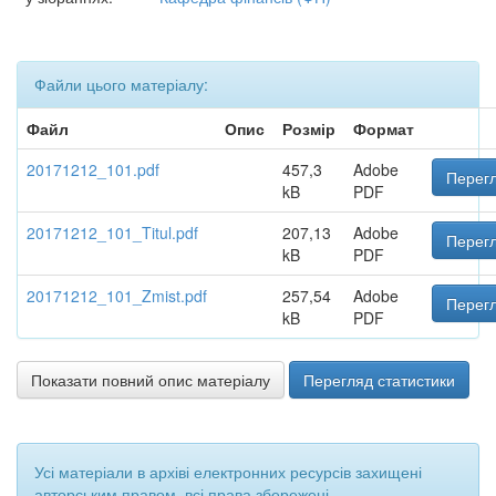
Файли цього матеріалу:
Файл
Опис
Розмір
Формат
20171212_101.pdf
457,3
Adobe
Перегл
kB
PDF
20171212_101_Titul.pdf
207,13
Adobe
Перегл
kB
PDF
20171212_101_Zmist.pdf
257,54
Adobe
Перегл
kB
PDF
Показати повний опис матеріалу
Перегляд статистики
Усі матеріали в архіві електронних ресурсів захищені
авторським правом, всі права збережені.