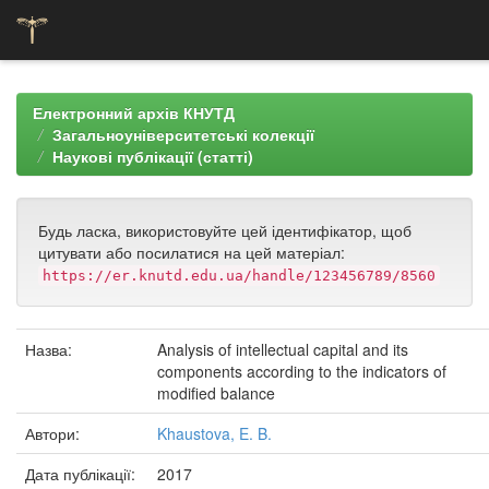
Skip
navigation
Електронний архів КНУТД
Загальноуніверситетські колекції
Наукові публікації (статті)
Будь ласка, використовуйте цей ідентифікатор, щоб
цитувати або посилатися на цей матеріал:
https://er.knutd.edu.ua/handle/123456789/8560
Назва:
Analysis of intellectual capital and its
components according to the indicators of
modified balance
Автори:
Khaustova, E. B.
Дата публікації:
2017