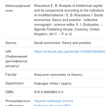
Бібліографічний
Khaustova E. B. Analysis of intellectual capital
опис:
and its components according to the indicators
of modified balance / E. B. Khaustova // Social
economics: theory and practice : collective
monograph / science editor S. I. Drobyazko. –
Agenda Publishing House, Coventry, United
Kingdom, 2017. – P. 4-12.
Source:
Social economics: theory and practice
URI
https://er.knutd.edu.ua/handle/123456789/8560
(Уніфікований
ідентифікатор
ресурсу):
Faculty:
Факультет економіки та бізнесу
Department:
Кафедра обліку і аудиту
ISBN:
978-0-9955865-0-5
Розташовується
Наукові публікації (статті)
у зібраннях:
Кафедра фінансів (ФН)