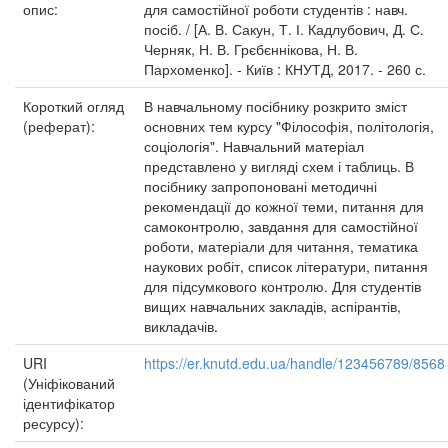
опис:
для самостійної роботи студентів : навч.
посіб. / [А. В. Сакун, Т. І. Кадлубович, Д. С.
Черняк, Н. В. Грєбєннікова, Н. В.
Пархоменко]. - Київ : КНУТД, 2017. - 260 с.
Короткий огляд
В навчальному посібнику розкрито зміст
(реферат):
основних тем курсу "Філософія, політологія,
соціологія". Навчальний матеріал
представлено у вигляді схем і таблиць. В
посібнику запропоновані методичні
рекомендації до кожної теми, питання для
самоконтролю, завдання для самостійної
роботи, матеріали для читання, тематика
наукових робіт, список літератури, питання
для підсумкового контролю. Для студентів
вищих навчальних закладів, аспірантів,
викладачів.
URI
https://er.knutd.edu.ua/handle/123456789/8568
(Уніфікований
ідентифікатор
ресурсу):