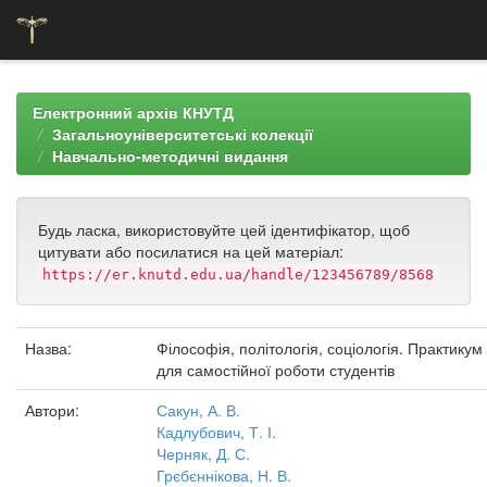
Skip
navigation
Електронний архів КНУТД
Загальноуніверситетські колекції
Навчально-методичні видання
Будь ласка, використовуйте цей ідентифікатор, щоб
цитувати або посилатися на цей матеріал:
https://er.knutd.edu.ua/handle/123456789/8568
Назва:
Філософія, політологія, соціологія. Практикум
для самостійної роботи студентів
Автори:
Сакун, А. В.
Кадлубович, Т. І.
Черняк, Д. С.
Грєбєннікова, Н. В.