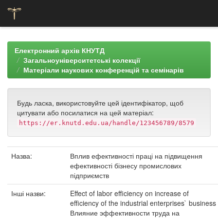
Skip
navigation
Електронний архів КНУТД
Загальноуніверситетські колекції
Матеріали наукових конференцій та семінарів
Будь ласка, використовуйте цей ідентифікатор, щоб
цитувати або посилатися на цей матеріал:
https://er.knutd.edu.ua/handle/123456789/8579
Назва:
Вплив ефективності праці на підвищення
ефективності бізнесу промислових
підприємств
Інші назви:
Effect of labor efficiency on increase of
efficiency of the industrial enterprises` business
Влияние эффективности труда на