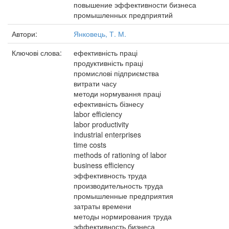
повышение эффективности бизнеса
промышленных предприятий
Автори:
Янковець, Т. М.
Ключові слова:
ефективність праці
продуктивність праці
промислові підприємства
витрати часу
методи нормування праці
ефективність бізнесу
labor efficiency
labor productivity
industrial enterprises
time costs
methods of rationing of labor
business efficiency
эффективность труда
производительность труда
промышленные предприятия
затраты времени
методы нормирования труда
эффективность бизнеса