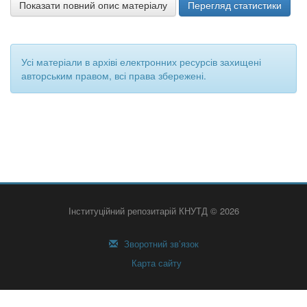
Показати повний опис матеріалу
Перегляд статистики
Усі матеріали в архіві електронних ресурсів захищені
авторським правом, всі права збережені.
Інституційний репозитарій КНУТД © 2026
Зворотний зв’язок
Карта сайту