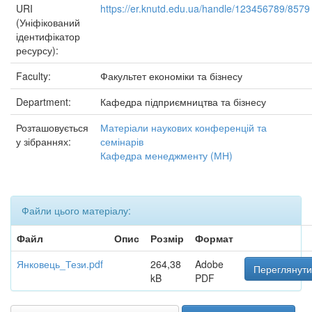
URI
https://er.knutd.edu.ua/handle/123456789/8579
(Уніфікований
ідентифікатор
ресурсу):
Faculty:
Факультет економіки та бізнесу
Department:
Кафедра підприємництва та бізнесу
Розташовується
Матеріали наукових конференцій та
у зібраннях:
семінарів
Кафедра менеджменту (МН)
Файли цього матеріалу:
Файл
Опис
Розмір
Формат
Янковець_Тези.pdf
264,38
Adobe
Переглянути
kB
PDF