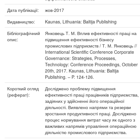
Дата публікації:
жов-2017
Видавництво:
Kaunas, Lithuania: Baltija Publishing
Бібліографічний
Янковець Т. М. Вплив ефективності праці на
опис:
підвищення ефективності бізнесу
промислових підприємств / Т. М. Янковець //
International Scientific Conference Corporate
Governance: Strategies, Processes,
Technology: Conference Proceedings, October
20th, 2017. Kaunas, Lithuania: Baltija
Publishing. – P. 124-126.
Короткий огляд
Досліджено проблему підвищення
(реферат):
ефективності праці працівників підприємства,
задіяних у здійсненні його операційної
діяльності. Виявлено напрями та резерви
зростання продуктивності праці. Досліджено
процес нормування витрат часу як одного з
важливих напрямів управління операційною
діяльністю промислового підприємства.