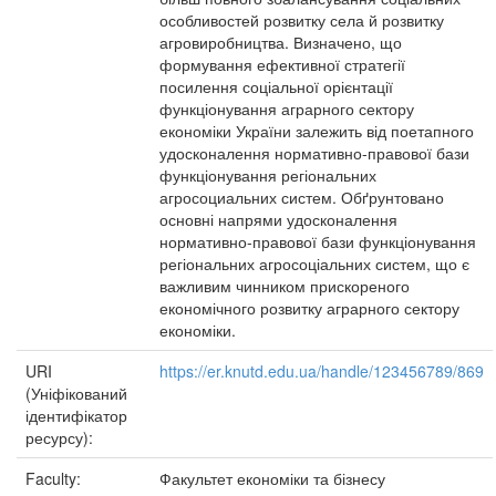
особливостей розвитку села й розвитку
агровиробництва. Визначено, що
формування ефективної стратегії
посилення соціальної орієнтації
функціонування аграрного сектору
економіки України залежить від поетапного
удосконалення нормативно-правової бази
функціонування регіональних
агросоциальних систем. Обґрунтовано
основні напрями удосконалення
нормативно-правової бази функціонування
регіональних агросоціальних систем, що є
важливим чинником прискореного
економічного розвитку аграрного сектору
економіки.
URI
https://er.knutd.edu.ua/handle/123456789/869
(Уніфікований
ідентифікатор
ресурсу):
Faculty:
Факультет економіки та бізнесу