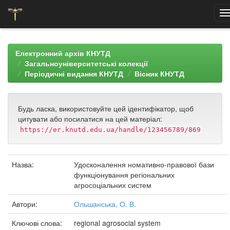
Skip
navigation
Електронний архів КНУТД
Загальноуніверситетські колекції
Періодичні видання КНУТД
Вісник КНУТД
Будь ласка, використовуйте цей ідентифікатор, щоб
цитувати або посилатися на цей матеріал:
https://er.knutd.edu.ua/handle/123456789/869
Назва:
Удосконалення номативно-правової бази
функціонування регіональних
агросоціальних систем
Автори:
Ольшанська, О. В.
Ключові слова:
regional agrosocial system