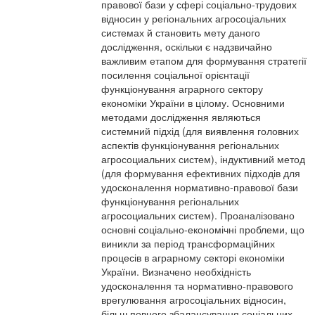
правової бази у сфері соціально-трудових
відносин у регіональних агросоціальних
системах й становить мету даного
дослідження, оскільки є надзвичайно
важливим етапом для формування стратегії
посилення соціальної орієнтації
функціонування аграрного сектору
економіки України в цілому. Основними
методами дослідження являються
системний підхід (для виявлення головних
аспектів функціонування регіональних
агросоциальних систем), індуктивний метод
(для формування ефективних підходів для
удосконалення нормативно-правової бази
функціонування регіональних
агросоциальних систем). Проаналізовано
основні соціально-економічні проблеми, що
виникли за період трансформаційних
процесів в аграрному секторі економіки
України. Визначено необхідність
удосконалення та нормативно-правового
врегулювання агросоціальних відносин,
більш повного збалансування соціальних