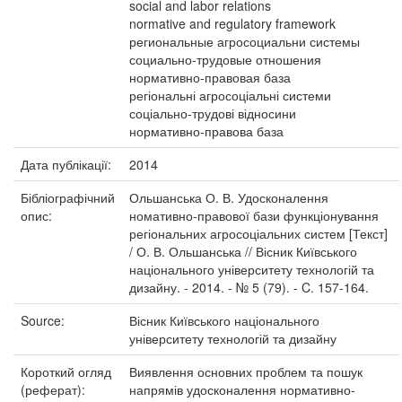
social and labor relations
normative and regulatory framework
региональные агросоциальни системы
социально-трудовые отношения
нормативно-правовая база
регіональні агросоціальні системи
соціально-трудові відносини
нормативно-правова база
Дата публікації:
2014
Бібліографічний
Ольшанська О. В. Удосконалення
опис:
номативно-правової бази функціонування
регіональних агросоціальних систем [Текст]
/ О. В. Ольшанська // Вісник Київського
національного університету технологій та
дизайну. - 2014. - № 5 (79). - C. 157-164.
Source:
Вісник Київського національного
університету технологій та дизайну
Короткий огляд
Виявлення основних проблем та пошук
(реферат):
напрямів удосконалення нормативно-