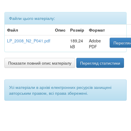
Файли цього матеріалу:
Файл
Опис
Розмір
Формат
LP_2008_N2_P041.pdf
189,24
Adobe
Переглян
kB
PDF
Показати повний опис матеріалу
Перегляд статистики
Усі матеріали в архіві електронних ресурсів захищені
авторським правом, всі права збережені.