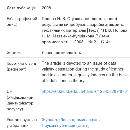
Дата публікації:
2008
Бібліографічний
Попова Н. В. Оцінювання достовірності
опис:
результатів випробувань виробів зі шкіри та
текстильних матеріалів [Текст] / Н. В. Попова,
Н. М. Матвієнко-Купріянова // Легка
промисловість. - 2008. - № 2. - C. 41.
Source:
Легка промисловість
Короткий огляд
The article is devoted to an issue of data
(реферат):
validity estimation during the study of leather
and textile material quality indeces on the basis
of indetiniteness theory.
URI
https://er.knutd.edu.ua/handle/123456789/8751
(Уніфікований
ідентифікатор
ресурсу):
Розташовується
Журнал «Легка промисловість»
у зібраннях:
Наукові публікації (статті)