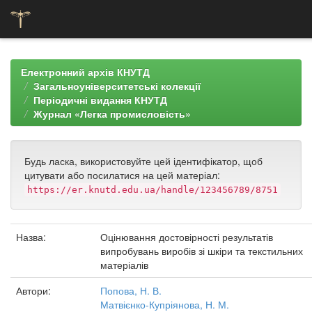
Skip
navigation
Електронний архів КНУТД
Загальноуніверситетські колекції
Періодичні видання КНУТД
Журнал «Легка промисловість»
Будь ласка, використовуйте цей ідентифікатор, щоб
цитувати або посилатися на цей матеріал:
https://er.knutd.edu.ua/handle/123456789/8751
Назва:
Оцінювання достовірності результатів
випробувань виробів зі шкіри та текстильних
матеріалів
Автори:
Попова, Н. В.
Матвієнко-Купріянова, Н. М.