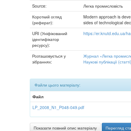
Source:
Легка промисловість
Короткий огляд
Modern approach is develo
(реферат):
sides of technological dec
URI (Уніфікований
https://er.knutd.edu.ua/
ідентифікатор
ресурсу):
Розташовується у
Журнал «Легка промисло
зібраннях:
Наукові публікації (статті
Файли цього матеріалу:
Файл
LP_2008_N1_P048-049.pdf
Показати повний опис матеріалу
Перегляд ста