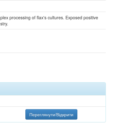
ex processing of flax's cultures. Exposed positive
stry.
Переглянути/Відкрити