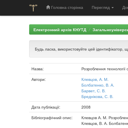
Головна сторінка
Перегляд
До
Skip
navigation
Електронний архів КНУТД
Загальноуніверси
Будь ласка, використовуйте цей ідентифікатор, 
Назва:
Розроблення технології
Автори:
Клевцов, А. М.
Болбатенко, В. А.
Барвет, С. В.
Бреднікова, С. В.
Дата публікації:
2008
Бібліографічний опис:
Клевцов А. М. Розроблен
Клевцов, В. А. Болбатенко