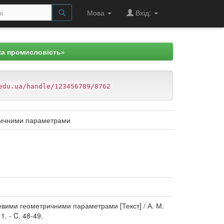
Мова
Вхід:
ка промисловість»
edu.ua/handle/123456789/8762
тричними параметрами
цевими геометричними параметрами [Текст] / А. М.
1. - C. 48-49.