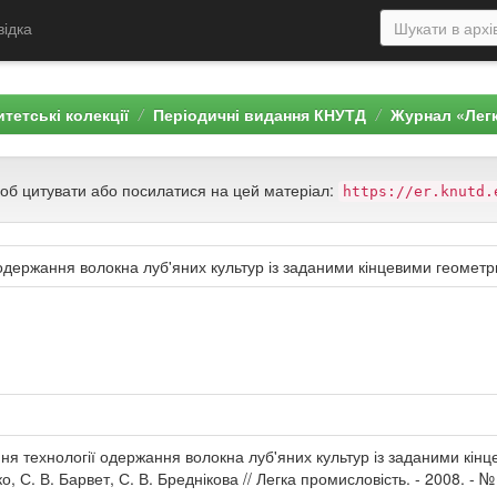
відка
тетські колекції
Періодичні видання КНУТД
Журнал «Лег
щоб цитувати або посилатися на цей матеріал:
https://er.knutd.
 одержання волокна луб'яних культур із заданими кінцевими геоме
ня технології одержання волокна луб'яних культур із заданими кін
, С. В. Барвет, С. В. Бреднікова // Легка промисловість. - 2008. - № 