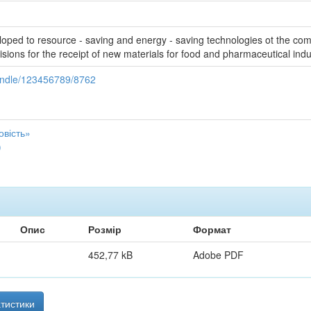
ped to resource - saving and energy - saving technologies ot the compl
isions for the receipt of new materials for food and pharmaceutical indu
handle/123456789/8762
вість»
)
Опис
Розмір
Формат
452,77 kB
Adobe PDF
тистики