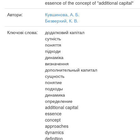
essence of the concept of "additional capital"
Автори:
Кувшинова, А. Б.
Безверхий, К. В.
Ключові слова:
додатковий капітал
сутність
поняття
підходи
динаміка
визначення
дополнительный капитал
сущность
понятие
подходы
динамика
определение
additional capital
essence
concept
approaches
dynamics
definition