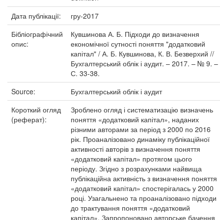
Дата публікації:
гру-2017
Бібліографічний
Кувшинова А. Б. Підходи до визначення
опис:
економічної сутності поняття "додатковий
капітал" / А. Б. Кувшинова, К. В. Безверхий //
Бухгалтерський облік і аудит. – 2017. – № 9. –
С. 33-38.
Source:
Бухгалтерський облік і аудит
Короткий огляд
Зроблено огляд і систематизацію визначень
(реферат):
поняття «додатковий капітал», наданих
різними авторами за період з 2000 по 2016
рік. Проаналізовано динаміку публікаційної
активності авторів з визначення поняття
«додатковий капітал» протягом цього
періоду. Згідно з розрахунками найвища
публікаційна активність з визначення поняття
«додатковий капітал» спостерігалась у 2000
році. Узагальнено та проаналізовано підходи
до трактування поняття «додатковий
капітал». Запропоновано авторське бачення