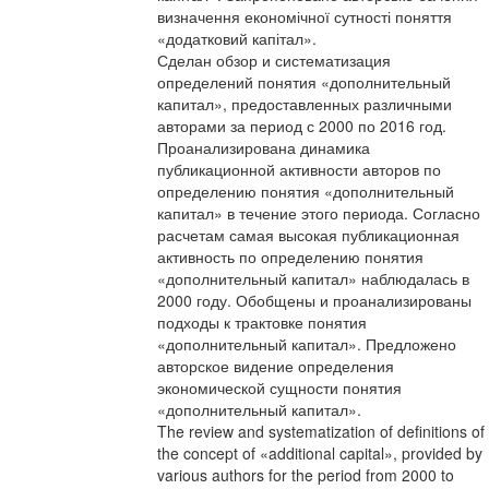
визначення економічної сутності поняття
«додатковий капітал».
Сделан обзор и систематизация
определений понятия «дополнительный
капитал», предоставленных различными
авторами за период с 2000 по 2016 год.
Проанализирована динамика
публикационной активности авторов по
определению понятия «дополнительный
капитал» в течение этого периода. Согласно
расчетам самая высокая публикационная
активность по определению понятия
«дополнительный капитал» наблюдалась в
2000 году. Обобщены и проанализированы
подходы к трактовке понятия
«дополнительный капитал». Предложено
авторское видение определения
экономической сущности понятия
«дополнительный капитал».
The review and systematization of definitions of
the concept of «additional capital», provided by
various authors for the period from 2000 to