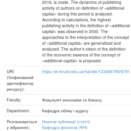
2016, is made. The dynamics of publishing
activity of authors on definition of «additional
capital» during this period is analyzed.
According to calculations, the highest
publishing activity in the definition of «additional
capital» was observed in 2000. The
approaches to the interpretation of the concept
of «additional capital» are generalized and
analyzed. The author's vision of the definition
of the economic essence of the concept of
«additional capital» is proposed.
URI
https://er.knutd.edu.ua/handle/123456789/8791
(Уніфікований
ідентифікатор
ресурсу):
Faculty:
Факультет економіки та бізнесу
Department:
Кафедра обліку і аудиту
Розташовується
Наукові публікації (статті)
у зібраннях:
Кафедра фінансів (ФН)