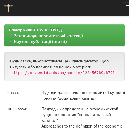
Skip
navigation
Електронний архів КНУТД
Загальноуніверситетські колекції
Наукові публікації (статті)
Будь ласка, використовуйте цей ідентифікатор, щоб
цитувати або посилатися на цей матеріал:
https://er.knutd.edu.ua/handle/123456789/8791
Назва:
Підходи до визначення економічної сутності
поняття "додатковий капітал"
Інші назви:
Подходы к определению экономической
сущности понятия "дополнительный
капитал"
Approaches to the definition of the economic