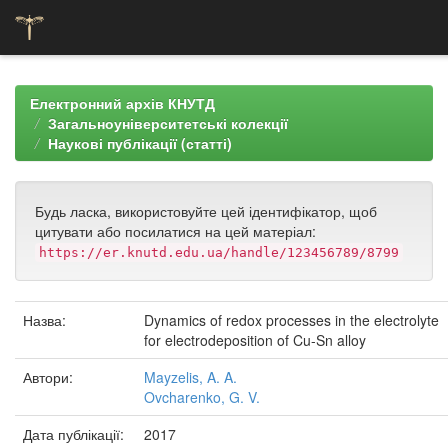
Skip
navigation
Електронний архів КНУТД
Загальноуніверситетські колекції
Наукові публікації (статті)
Будь ласка, використовуйте цей ідентифікатор, щоб
цитувати або посилатися на цей матеріал:
https://er.knutd.edu.ua/handle/123456789/8799
Назва:
Dynamics of redox processes in the electrolyte
for electrodeposition of Cu-Sn alloy
Автори:
Mayzelis, A. A.
Ovcharenko, G. V.
Дата публікації:
2017