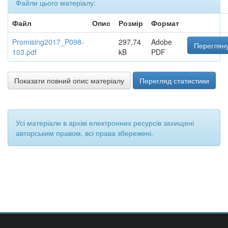
Файли цього матеріалу:
Файл
Опис
Розмір
Формат
Promising2017_P098-
297,74
Adobe
Перегляну
103.pdf
kB
PDF
Показати повний опис матеріалу
Перегляд статистики
Усі матеріали в архіві електронних ресурсів захищені
авторським правом, всі права збережені.