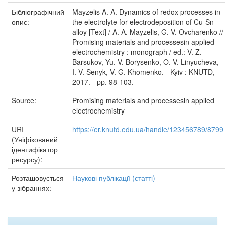
Бібліографічний
Mayzelis A. A. Dynamics of redox processes in
опис:
the electrolyte for electrodeposition of Cu-Sn
alloy [Text] / A. A. Mayzelis, G. V. Ovcharenko //
Promising materials and processesin applied
electrochemistry : monograph / ed.: V. Z.
Barsukov, Yu. V. Borysenko, O. V. Linyucheva,
I. V. Senyk, V. G. Khomenko. - Kyiv : KNUTD,
2017. - pp. 98-103.
Source:
Promising materials and processesin applied
electrochemistry
URI
https://er.knutd.edu.ua/handle/123456789/8799
(Уніфікований
ідентифікатор
ресурсу):
Розташовується
Наукові публікації (статті)
у зібраннях: