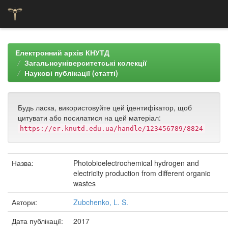
Skip
navigation
Електронний архів КНУТД
Загальноуніверситетські колекції
Наукові публікації (статті)
Будь ласка, використовуйте цей ідентифікатор, щоб
цитувати або посилатися на цей матеріал:
https://er.knutd.edu.ua/handle/123456789/8824
Назва:
Photobioelectrochemical hydrogen and
electricity production from different organic
wastes
Автори:
Zubchenko, L. S.
Дата публікації:
2017