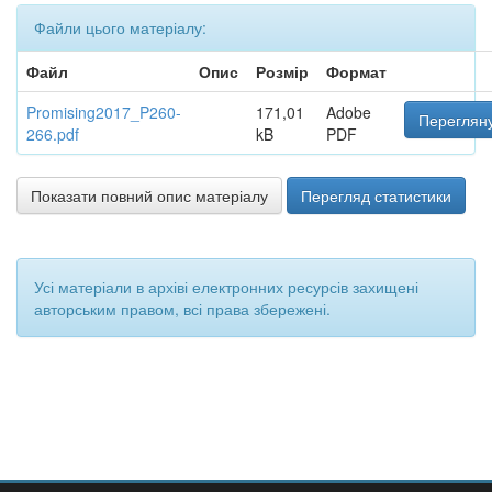
Файли цього матеріалу:
Файл
Опис
Розмір
Формат
Promising2017_P260-
171,01
Adobe
Перегляну
266.pdf
kB
PDF
Показати повний опис матеріалу
Перегляд статистики
Усі матеріали в архіві електронних ресурсів захищені
авторським правом, всі права збережені.