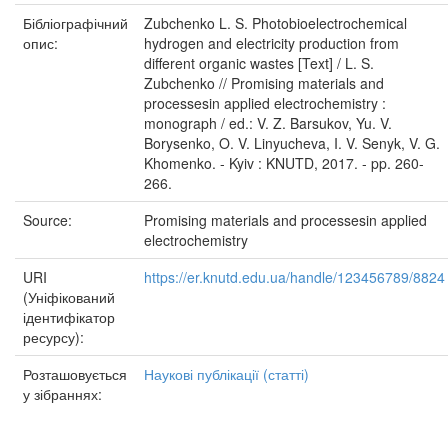
Бібліографічний
Zubchenko L. S. Photobioelectrochemical
опис:
hydrogen and electricity production from
different organic wastes [Text] / L. S.
Zubchenko // Promising materials and
processesin applied electrochemistry :
monograph / ed.: V. Z. Barsukov, Yu. V.
Borysenko, O. V. Linyucheva, I. V. Senyk, V. G.
Khomenko. - Kyiv : KNUTD, 2017. - pp. 260-
266.
Source:
Promising materials and processesin applied
electrochemistry
URI
https://er.knutd.edu.ua/handle/123456789/8824
(Уніфікований
ідентифікатор
ресурсу):
Розташовується
Наукові публікації (статті)
у зібраннях: