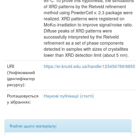
95°C. To prove this hypothesis, the simulations
of XRD patterns by the Rietveld refinement
method using PowderCell v. 2.3 package were
realized. XRD patterns were registered on
MoKα-irradiation to improve signal/noise ratio.
Diffuse peaks of XRD patterns were
successfully interpreted by the Rietveld
refinement as a set of phase components
detected in samples with sizes of crystallites
lower than XRD detection limit (about 5 nm).
URI
https://er.knutd.edu.ua/handle/123456789/8855
(Уніфікований
ідентифікатор
ресурсу):
Розташовується
Наукові публікації (статті)
у зібраннях:
Файли цього матеріалу: