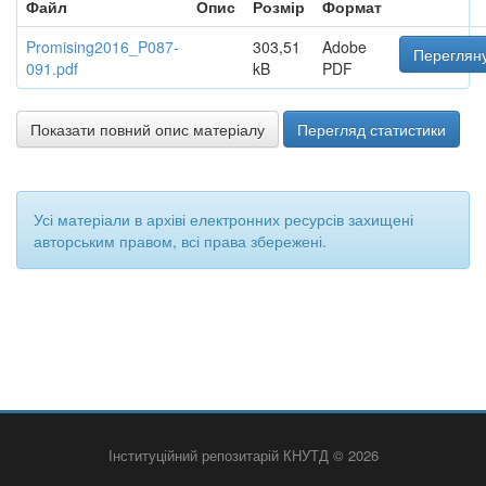
Файл
Опис
Розмір
Формат
Promising2016_P087-
303,51
Adobe
Перегляну
091.pdf
kB
PDF
Показати повний опис матеріалу
Перегляд статистики
Усі матеріали в архіві електронних ресурсів захищені
авторським правом, всі права збережені.
Інституційний репозитарій КНУТД © 2026