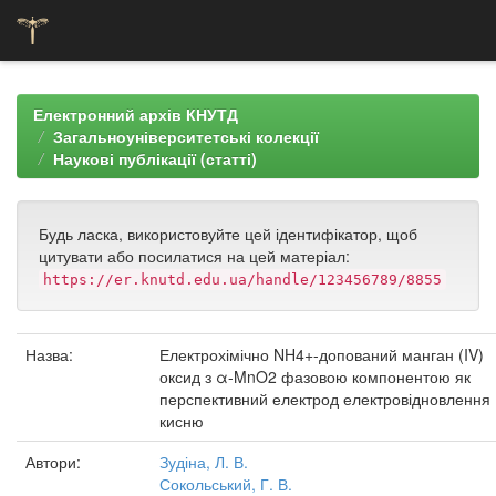
Skip
navigation
Електронний архів КНУТД
Загальноуніверситетські колекції
Наукові публікації (статті)
Будь ласка, використовуйте цей ідентифікатор, щоб
цитувати або посилатися на цей матеріал:
https://er.knutd.edu.ua/handle/123456789/8855
Назва:
Електрохімічно NH4+-допований манган (IV)
оксид з α-MnO2 фазовою компонентою як
перспективний електрод електровідновлення
кисню
Автори:
Зудіна, Л. В.
Сокольський, Г. В.