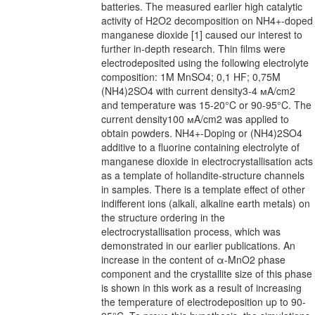
batteries. The measured earlier high catalytic
activity of H2O2 decomposition on NH4+-doped
manganese dioxide [1] caused our interest to
further in-depth research. Thin films were
electrodeposited using the following electrolyte
composition: 1M MnSO4; 0,1 HF; 0,75M
(NH4)2SO4 with current density3-4 мA/cm2
and temperature was 15-20°C or 90-95°C. The
current density100 мA/cm2 was applied to
obtain powders. NH4+-Doping or (NH4)2SO4
additive to a fluorine containing electrolyte of
manganese dioxide in electrocrystallisation acts
as a template of hollandite-structure channels
in samples. There is a template effect of other
indifferent ions (alkali, alkaline earth metals) on
the structure ordering in the
electrocrystallisation process, which was
demonstrated in our earlier publications. An
increase in the content of α-MnO2 phase
component and the crystallite size of this phase
is shown in this work as a result of increasing
the temperature of electrodeposition up to 90-