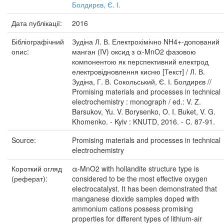
Болдирєв, Є. І.
Дата публікації:
2016
Бібліографічний
Зудіна Л. В. Електрохімічно NH4+-допований
опис:
манган (IV) оксид з α-MnO2 фазовою
компонентою як перспективний електрод
електровідновлення кисню [Текст] / Л. В.
Зудіна, Г. В. Сокольський, Є. І. Болдирєв //
Promising materials and processes in technical
electrochemistry : monograph / ed.: V. Z.
Barsukov, Yu. V. Borysenko, O. I. Buket, V. G.
Khomenko. - Kyiv : KNUTD, 2016. - C. 87-91.
Source:
Promising materials and processes in technical
electrochemistry
Короткий огляд
α-MnO2 with hollandite structure type is
(реферат):
considered to be the most effective oxygen
electrocatalyst. It has been demonstrated that
manganese dioxide samples doped with
ammonium cations possess promising
properties for different types of lithium-air