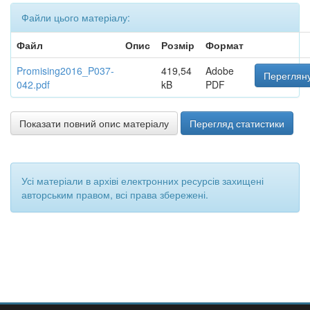
Файли цього матеріалу:
Файл
Опис
Розмір
Формат
Promising2016_P037-
419,54
Adobe
Перегляну
042.pdf
kB
PDF
Показати повний опис матеріалу
Перегляд статистики
Усі матеріали в архіві електронних ресурсів захищені
авторським правом, всі права збережені.