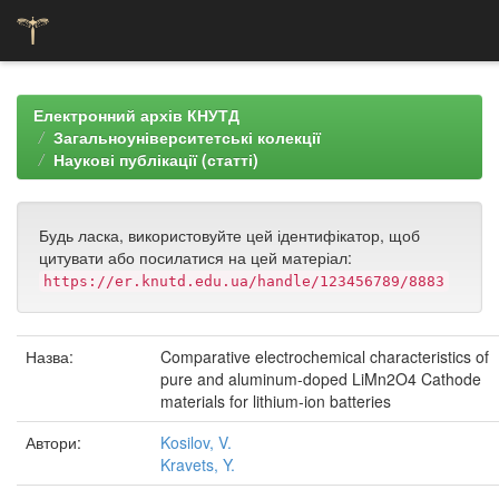
Skip
navigation
Електронний архів КНУТД
Загальноуніверситетські колекції
Наукові публікації (статті)
Будь ласка, використовуйте цей ідентифікатор, щоб
цитувати або посилатися на цей матеріал:
https://er.knutd.edu.ua/handle/123456789/8883
Назва:
Comparative electrochemical characteristics of
pure and aluminum-doped LiMn2O4 Cathode
materials for lithium-ion batteries
Автори:
Kosilov, V.
Kravets, Y.