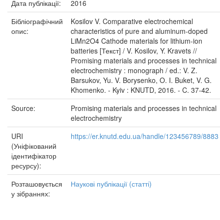
Дата публікації:
2016
Бібліографічний
Kosilov V. Comparative electrochemical
опис:
characteristics of pure and aluminum-doped
LiMn2O4 Cathode materials for lithium-ion
batteries [Текст] / V. Kosilov, Y. Kravets //
Promising materials and processes in technical
electrochemistry : monograph / ed.: V. Z.
Barsukov, Yu. V. Borysenko, O. I. Buket, V. G.
Khomenko. - Kyiv : KNUTD, 2016. - C. 37-42.
Source:
Promising materials and processes in technical
electrochemistry
URI
https://er.knutd.edu.ua/handle/123456789/8883
(Уніфікований
ідентифікатор
ресурсу):
Розташовується
Наукові публікації (статті)
у зібраннях: