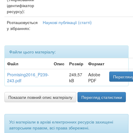
ідентифікатор
ресурсу):
Розташовується
Наукові публікації (статті)
у зібраннях:
Файли цього матеріалу:
Файл
Опис
Розмір
Формат
Promising2016_P239-
249,57
Adobe
Перегляну
243.pdf
kB
PDF
Показати повний опис матеріалу
Перегляд статистики
Усі матеріали в архіві електронних ресурсів захищені
авторським правом, всі права збережені.