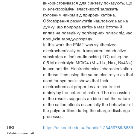
використовувався для синтезу показують, що
їх електрохімічні властивості залежать
головним чином від природи катіона.
Обговорення результатів наштовхує нас на
думку, що природа катіона має істотний
вплив на поведінку полімерних плівок під час
процесів заряду-розряду.
In this work the P3MT was synthesized
electrochemically on transparent conductive
substrates of indium-tin oxide (ITO) using the
0,5 М electrolyte МClO4 (М = Li+, Na+, Bu4N+)
in acetonitrile. Electrochemical characterization
of these films using the same electrolyte as that
used for synthesis shows that their
electrochemical properties are controlled
mainly by the nature of cation. The discussion
of the results suggests an idea that the nature
of the cation affects essentially the behaviour of
the polymer films during the charge-discharge
processes.
URI
https://er.knutd.edu.ua/handle/123456789/8889
(Уніфікований