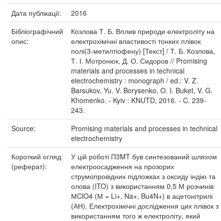
Дата публікації:
2016
Бібліографічний
Козлова Т. Б. Вплив природи електроліту на
опис:
електрохімічні властивості тонких плівок
полі(3-метилтіофену) [Текст] / Т. Б. Козлова,
Т. І. Мотронюк, Д. О. Сидоров // Promising
materials and processes in technical
electrochemistry : monograph / ed.: V. Z.
Barsukov, Yu. V. Borysenko, O. I. Buket, V. G.
Khomenko. - Kyiv : KNUTD, 2016. - C. 239-
243.
Source:
Promising materials and processes in technical
electrochemistry
Короткий огляд
У цій роботі П3MT був синтезований шляхом
(реферат):
електроосадження на прозорих
струмопровідних підложках з оксиду індію та
олова (ITO) з використанням 0,5 М розчинів
МClO4 (М = Li+, Na+, Bu4N+) в ацетонітрилі
(АН). Електрохімічні дослідження цих плівок з
використанням того ж електроліту, який