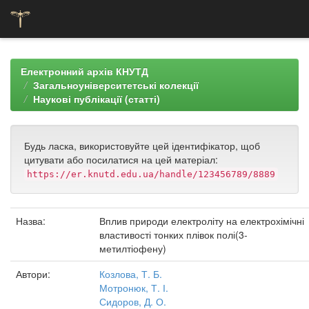
Skip
navigation
Електронний архів КНУТД
Загальноуніверситетські колекції
Наукові публікації (статті)
Будь ласка, використовуйте цей ідентифікатор, щоб
цитувати або посилатися на цей матеріал:
https://er.knutd.edu.ua/handle/123456789/8889
Назва:
Вплив природи електроліту на електрохімічні
властивості тонких плівок полі(3-
метилтіофену)
Автори:
Козлова, Т. Б.
Мотронюк, Т. І.
Сидоров, Д. О.