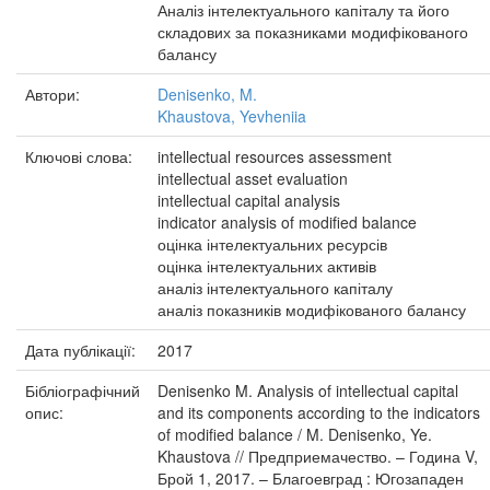
Аналіз інтелектуального капіталу та його
складових за показниками модифікованого
балансу
Автори:
Denisenko, M.
Khaustova, Yevheniia
Ключові слова:
intellectual resources assessment
intellectual asset evaluation
intellectual capital analysis
indicator analysis of modified balance
оцінка інтелектуальних ресурсів
оцінка інтелектуальних активів
аналіз інтелектуального капіталу
аналіз показників модифікованого балансу
Дата публікації:
2017
Бібліографічний
Denisenko M. Analysis of intellectual capital
опис:
and its components according to the indicators
of modified balance / M. Denisenko, Ye.
Khaustova // Предприемачество. – Година V,
Брой 1, 2017. – Благоевград : Югозападен