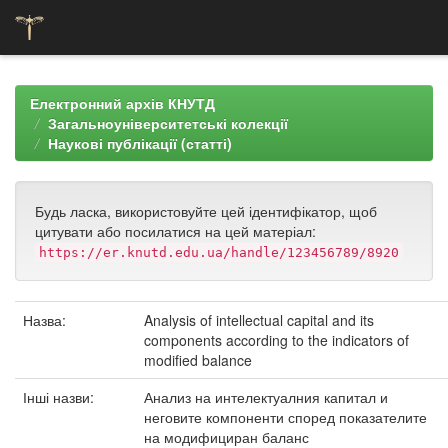
Skip
navigation
Електронний архів КНУТД
Загальноуніверситетські колекції
Наукові публікації (статті)
Будь ласка, використовуйте цей ідентифікатор, щоб
цитувати або посилатися на цей матеріал:
https://er.knutd.edu.ua/handle/123456789/8920
Назва:
Analysis of intellectual capital and its
components according to the indicators of
modified balance
Інші назви:
Анализ на интелектуалния капитал и
неговите компоненти според показателите
на модифициран баланс