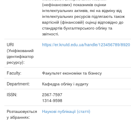
(нефінансових) показників оцінки
інтелектуальних активів, які на відміну від
інтелектуальних ресурсів підлягають також
вартісній (фінансовій) оцінці відповідно до
стандартів бухгалтерського обліку та
звітності.
URI
https://er.knutd.edu.ua/handle/123456789/8920
(Уніфікований
ідентифікатор
ресурсу):
Faculty:
Факультет економіки та бізнесу
Department:
Кафедра обліку і аудиту
ISSN:
2367-7597
1314-9598
Розташовується
Наукові публікації (статті)
у зібраннях: