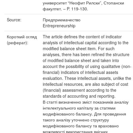
университет “Неофит Рилски”, Стопански
факултет. – P. 119-130.
Source:
Предприемачество
Entrepreneurship
Короткий огляд
The article defines the content of indicator
(реферат):
analysis of intellectual capital according to the
modified balance sheet item. For such
analyses, there has been refined the structure
of modified balance sheet and taken into
account the possibility of using qualitative (non-
financial) indicators of intellectual assets
evaluation. These intellectual assets, unlike the
intellectual resources, are also subject of cost
(financial) assessment according to the
standards of accounting and reporting.
В статті визначенно зміст показників аналізу
інтелектуального капіталу за статями
модифікованого балансу. Для проведення
такого аналізу уточнено структуру
модифікованого балансу та враховано
можливості використання якісних