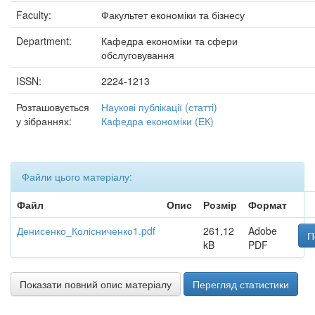
Faculty:
Факультет економіки та бізнесу
Department:
Кафедра економіки та сфери
обслуговування
ISSN:
2224-1213
Розташовується
Наукові публікації (статті)
у зібраннях:
Кафедра економіки (ЕК)
Файли цього матеріалу:
Файл
Опис
Розмір
Формат
Денисенко_Колісниченко1.pdf
261,12
Adobe
П
kB
PDF
Показати повний опис матеріалу
Перегляд статистики