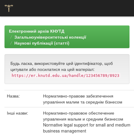
Skip
navigation
Електронний архів КНУТД
Загальноуніверситетські колекції
Наукові публікації (статті)
Будь ласка, використовуйте цей ідентифікатор, щоб
цитувати або посилатися на цей матеріал:
https://er.knutd.edu.ua/handle/123456789/8923
Назва:
Нормативно-правове забезпечення
управління малим та середнім бізнесом
Інші назви:
Нормативно-правовое обеспечение
управления малым и средним бизнесом
Normative legal support for small and medium
business management