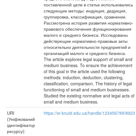
поставленной цели в статье использовались
следующие методы: индукция, дедукция,
группировка, классификация, сравнение.
Рассмотрена история развития нормативно-
правового обеспечения функционирования
малого и среднего бизнеса. Исследованы
действующие нормативно-правовые акты
относительно деятельности предприятий и
организаций малого и среднего бизнеса.
The article explores legal support of small and
medium business. To ensure the achievement
of this goal in the article used the following
methods: induction, deduction, clustering,
classification, comparison. The history of legal
functioning of small and medium businesses.
Studied the existing normative and legal acts of
small and medium business.
URI
https://er.knutd.edu.ua/handle/123456789/8923
(Уніфікований
ідентифікатор
ресурсу):