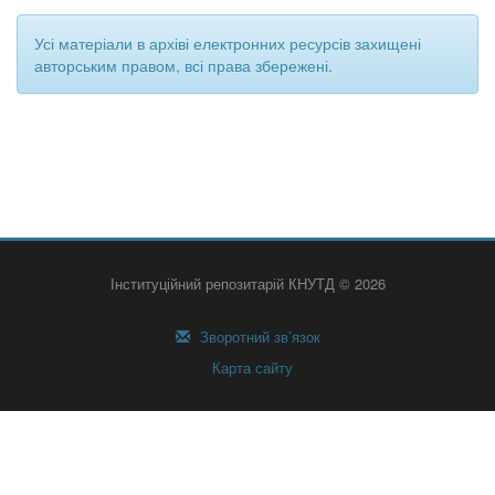
Усі матеріали в архіві електронних ресурсів захищені
авторським правом, всі права збережені.
Інституційний репозитарій КНУТД © 2026
Зворотний зв’язок
Карта сайту