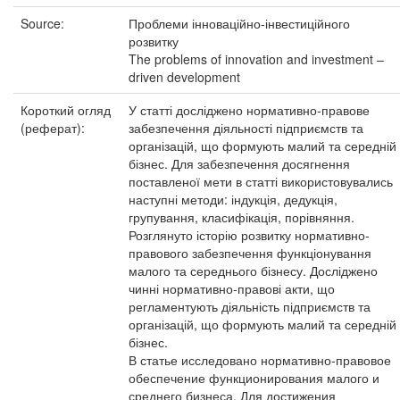
Source:
Проблеми інноваційно-інвестиційного
розвитку
The problems of innovation and investment –
driven development
Короткий огляд
У статті досліджено нормативно-правове
(реферат):
забезпечення діяльності підприємств та
організацій, що формують малий та середній
бізнес. Для забезпечення досягнення
поставленої мети в статті використовувались
наступні методи: індукція, дедукція,
групування, класифікація, порівняння.
Розглянуто історію розвитку нормативно-
правового забезпечення функціонування
малого та середнього бізнесу. Досліджено
чинні нормативно-правові акти, що
регламентують діяльність підприємств та
організацій, що формують малий та середній
бізнес.
В статье исследовано нормативно-правовое
обеспечение функционирования малого и
среднего бизнеса. Для достижения