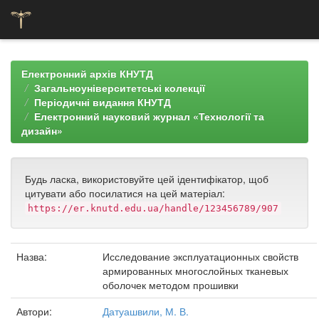
Skip
navigation
Електронний архів КНУТД
Загальноуніверситетські колекції
Періодичні видання КНУТД
Електронний науковий журнал «Технології та
дизайн»
Будь ласка, використовуйте цей ідентифікатор, щоб
цитувати або посилатися на цей матеріал:
https://er.knutd.edu.ua/handle/123456789/907
Назва:
Исследование эксплуатационных свойств
армированных многослойных тканевых
оболочек методом прошивки
Автори:
Датуашвили, М. В.