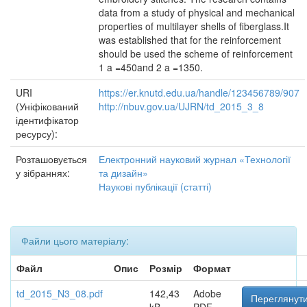
data from a study of physical and mechanical
properties of multilayer shells of fiberglass.It
was established that for the reinforcement
should be used the scheme of reinforcement
1 a =450and 2 a =1350.
URI
https://er.knutd.edu.ua/handle/123456789/907
(Уніфікований
http://nbuv.gov.ua/UJRN/td_2015_3_8
ідентифікатор
ресурсу):
Розташовується
Електронний науковий журнал «Технології
у зібраннях:
та дизайн»
Наукові публікації (статті)
Файли цього матеріалу:
Файл
Опис
Розмір
Формат
td_2015_N3_08.pdf
142,43
Adobe
Переглянути