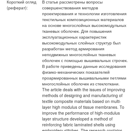
Короткий огляд
В статье рассмотрены вопросы
(реферат):
совершенствования методов
проектирования и технологии изготовления
текстильных композиционных материалов
на основе многослойных высокомодульных
тканевых оболочек. Для повышения
эксплуатационных характеристик
высокомодульных слойных структур был
разработан метод армирования
неподвижных многослойных тканевых
оболочек с помощью вышивальных строчек.
В работе приведены данные исследования
физико-механических показателей
проармированных вышивальными петлями
многослойных оболочек из стеклоткани.
The article deals with the issues of improving
methods of designing and manufacturing of
textile composite materials based on multi-
layer high modulus of tissue membranes. To
improve the performance of high-modulus
layer structure developed a method of
reinforcing fabric laminated shells using
embroidery stitches. The research contains