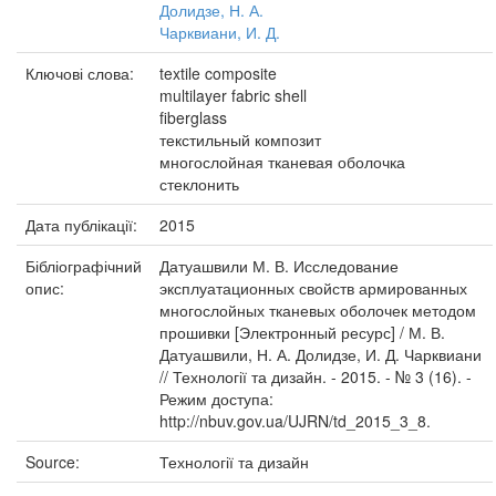
Долидзе, Н. А.
Чарквиани, И. Д.
Ключові слова:
textile composite
multilayer fabric shell
fiberglass
текстильный композит
многослойная тканевая оболочка
стеклонить
Дата публікації:
2015
Бібліографічний
Датуашвили М. В. Исследование
опис:
эксплуатационных свойств армированных
многослойных тканевых оболочек методом
прошивки [Электронный ресурс] / М. В.
Датуашвили, Н. А. Долидзе, И. Д. Чарквиани
// Технології та дизайн. - 2015. - № 3 (16). -
Режим доступа:
http://nbuv.gov.ua/UJRN/td_2015_3_8.
Source:
Технології та дизайн