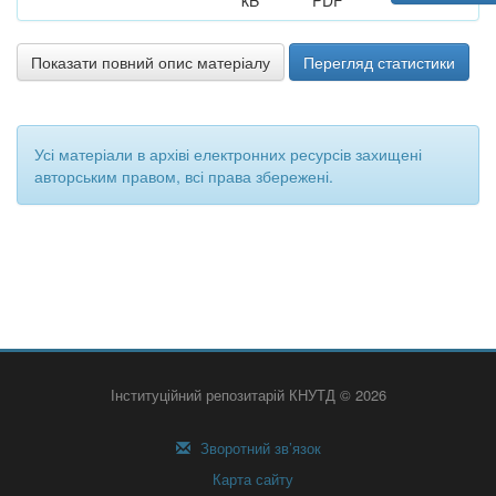
kB
PDF
Показати повний опис матеріалу
Перегляд статистики
Усі матеріали в архіві електронних ресурсів захищені
авторським правом, всі права збережені.
Інституційний репозитарій КНУТД © 2026
Зворотний зв’язок
Карта сайту