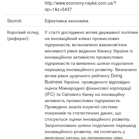
http://www.economy.nayka.com.ua/?
op=1&z=5437
Source:
Ефективна економіка
Короткий огляд
У статті досліджено вплив державної політики
(реферат):
на інноваційний клімат промислових
підприємств, встановлено взаємозв’язок
мінливості рівня ведення бізнесу України із
інноваційною активністю промислових
підприємств та виявлено шляхи подолання
перешкод інноваційного розвитку. Визначено
вплив рівня щорічного рейтингу Doing
Business України, проведеного відповідно
оцінок Міжнародної фінансової корпорації
(IFC) та Світового банку на інноваційну
активність промислових підприємств.
Проведено аналіз існуючої системи
показників та статистичних даних, що
стосуються оцінки інноваційного розвитку.
Запропоновано шляхи подолання перешкод
інноваційного розвитку, які полягають у
вирішенні питань на державному рівні.