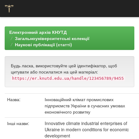
Skip
navigation
Електронний архів КНУТД
Загальноуніверситетські колекції
Наукові публікації (статті)
Будь ласка, використовуйте цей ідентифікатор, щоб
цитувати або посилатися на цей матеріал:
https://er.knutd.edu.ua/handle/123456789/9455
Назва:
Інноваційний клімат промислових
підприємств України в сучасних умовах
економічного розвитку
Інші назви:
Innovative climate industrial enterprises of
Ukraine in modern conditions for economic
development