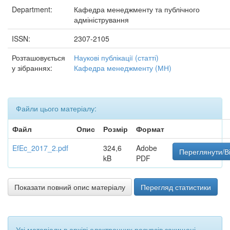
Department:
Кафедра менеджменту та публічного
адміністрування
ISSN:
2307-2105
Розташовується
Наукові публікації (статті)
у зібраннях:
Кафедра менеджменту (МН)
Файли цього матеріалу:
Файл
Опис
Розмір
Формат
EfEc_2017_2.pdf
324,6
Adobe
Переглянути/В
kB
PDF
Показати повний опис матеріалу
Перегляд статистики
Усі матеріали в архіві електронних ресурсів захищені