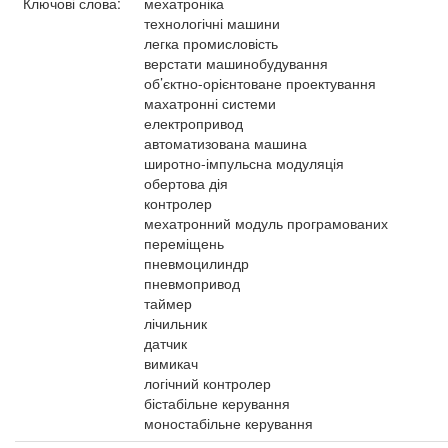
Ключові слова:
мехатроніка
технологічні машини
легка промисловість
верстати машинобудування
об’єктно-орієнтоване проектування
махатронні системи
електропривод
автоматизована машина
широтно-імпульсна модуляція
обертова дія
контролер
мехатронний модуль програмованих
переміщень
пневмоцилиндр
пневмопривод
таймер
лічильник
датчик
вимикач
логічний контролер
бістабільне керування
моностабільне керування