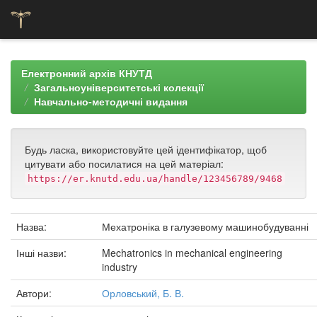
Skip
navigation
Електронний архів КНУТД
Загальноуніверситетські колекції
Навчально-методичні видання
Будь ласка, використовуйте цей ідентифікатор, щоб
цитувати або посилатися на цей матеріал:
https://er.knutd.edu.ua/handle/123456789/9468
Назва:
Мехатроніка в галузевому машинобудуванні
Інші назви:
Mechatronics in mechanical engineering
industry
Автори:
Орловський, Б. В.