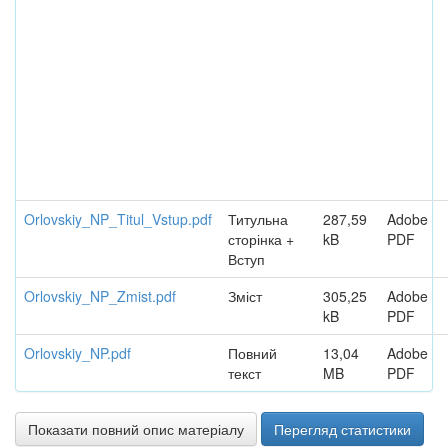
Orlovskiy_NP_Titul_Vstup.pdf
Титульна
287,59
Adobe
сторінка +
kB
PDF
Вступ
Orlovskiy_NP_Zmist.pdf
Зміст
305,25
Adobe
kB
PDF
Orlovskiy_NP.pdf
Повний
13,04
Adobe
текст
MB
PDF
Показати повний опис матеріалу
Перегляд статистики