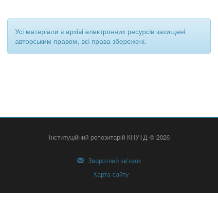
Усі матеріали в архіві електронних ресурсів захищені
авторським правом, всі права збережені.
Інституційний репозитарій КНУТД © 2026
Зворотний зв’язок
Карта сайту