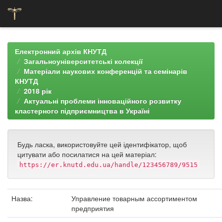
Skip
navigation
Електронний архів КНУТД
Загальноуніверситетські колекції
Матеріали наукових конференцій та семінарів
КНУТД
2018 рік
Актуальні проблеми інноваційного розвитку
кластерного підприємництва в Україні
Будь ласка, використовуйте цей ідентифікатор, щоб
цитувати або посилатися на цей матеріал:
https://er.knutd.edu.ua/handle/123456789/9515
Назва:
Управление товарным ассортиментом
предприятия