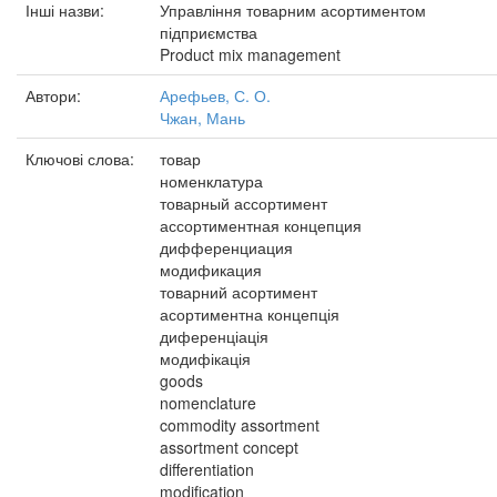
Інші назви:
Управління товарним асортиментом
підприємства
Product mix management
Автори:
Арефьев, С. О.
Чжан, Мань
Ключові слова:
товар
номенклатура
товарный ассортимент
ассортиментная концепция
дифференциация
модификация
товарний асортимент
асортиментна концепція
диференціація
модифікація
goods
nomenclature
commodity assortment
assortment concept
differentiation
modification