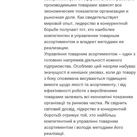
производимыми товарами зависят все
экономические показатели организации и
рыночная доля. Как свидетельствует
мировой опыт, лидерство в конкурентной
борьбе получает тот, кто наиболее
компетентен в управлении товарным
ассортиментом и владеет методами ее
реализации.
Управління товарним асортиментом – один з
головних напрямків діяльності кожного
підприємства. Особливо цей напрям набуває
значущості в нинішніх умовах, коли до товару
з боку споживача висуваються підвищені
вимоги щодо якості та асортименту, і від
ефективності роботи з виробленими
товарами залежать всі економічні показники
організації та ринкова частка. Як свідчить
світовий досвід, лідерство в конкурентній
боротьбі отримує той, хто найбільш
компетентний в управлінні товарним
асортиментом і володіє методами його
реалізації.