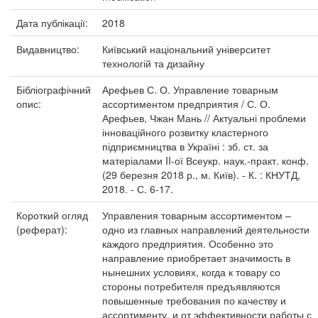
Дата публікації:
2018
Видавництво:
Київський національний університет
технологій та дизайну
Бібліографічний
Арефьев С. О. Управление товарным
опис:
ассортиментом предприятия / С. О.
Арефьев, Чжан Мань // Актуальні проблеми
інноваційного розвитку кластерного
підприємництва в Україні : зб. ст. за
матеріалами II-ої Всеукр. наук.-практ. конф.
(29 березня 2018 р., м. Київ). - К. : КНУТД,
2018. - С. 6-17.
Короткий огляд
Управления товарным ассортиментом –
(реферат):
одно из главных направлений деятельности
каждого предприятия. Особенно это
направление приобретает значимость в
нынешних условиях, когда к товару со
стороны потребителя предъявляются
повышенные требования по качеству и
ассортименту, и от эффективности работы с