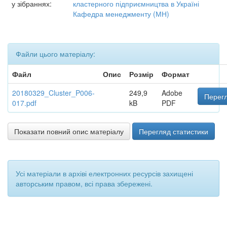
у зібраннях:
кластерного підприємництва в Україні
Кафедра менеджменту (МН)
Файли цього матеріалу:
Файл
Опис
Розмір
Формат
20180329_Cluster_P006-
249,9
Adobe
Перегл
017.pdf
kB
PDF
Показати повний опис матеріалу
Перегляд статистики
Усі матеріали в архіві електронних ресурсів захищені
авторським правом, всі права збережені.