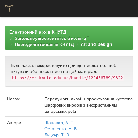
Skip
navigation
Електронний архів КНУТД
Загальноуніверситетські колекції
Періодичні видання КНУТД
Art and Design
Будь ласка, використовуйте цей ідентифікатор, щоб
цитувати або посилатися на цей матеріал:
https://er.knutd.edu.ua/handle/123456789/9622
Назва:
Передумови дизайн-проектування хустково-
шарфових виробів з використанням
авторських робіт
Автори:
Шаповал, А. Г.
Остапенко, Н. В.
Луцкер, Т. В.