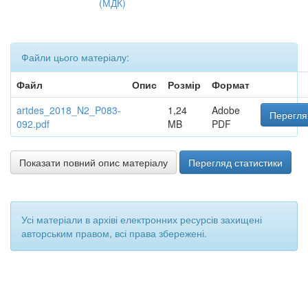
(МДК)
Файли цього матеріалу:
Файл
Опис
Розмір
Формат
artdes_2018_N2_P083-
1,24
Adobe
Перегля
092.pdf
MB
PDF
Показати повний опис матеріалу
Перегляд статистики
Усі матеріали в архіві електронних ресурсів захищені
авторським правом, всі права збережені.