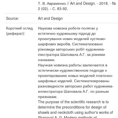
Т. В. Авраменко // Art and Design. - 2018. - №
2 (02). - С. 83-92.
Source:
Art and Design
Короткий огляд
Наукова новизна роботи полягає у
(реферат):
естетично-художньому підході до
проектування нових моделей хустково-
шарфових виробів. Систематизовано
різновиди авторських робіт художника-
ілюстратора Шаповала А.Г. за різними
ознаками.
Научная новизна работы заключается в
эстетически-художественном подходе к
проектированию новых моделей платочно-
шарфовых изделий. Систематизированы
разновидности авторских работ художника-
иллюстратора Шаповала А.Г. по разным
признакам.
The purpose of the scientific research is to
determine the preconditions for design of
shawls and neckcloth using author's works of
Shapoval A. G. Modern methods of