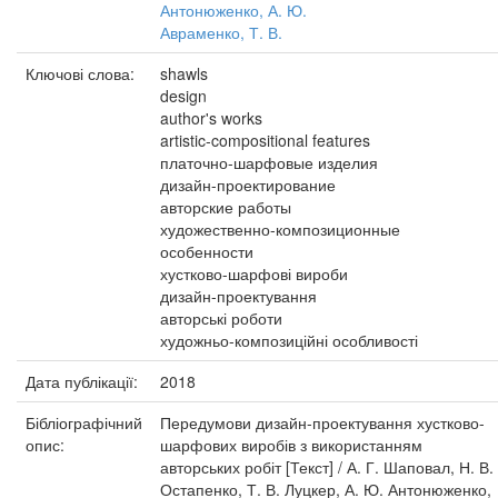
Антонюженко, А. Ю.
Авраменко, Т. В.
Ключові слова:
shawls
design
author's works
artistic-compositional features
платочно-шарфовые изделия
дизайн-проектирование
авторские работы
художественно-композиционные
особенности
хустково-шарфові вироби
дизайн-проектування
авторські роботи
художньо-композиційні особливості
Дата публікації:
2018
Бібліографічний
Передумови дизайн-проектування хустково-
опис:
шарфових виробів з використанням
авторських робіт [Текст] / А. Г. Шаповал, Н. В.
Остапенко, Т. В. Луцкер, А. Ю. Антонюженко,