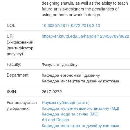
designing shawls, as well as the ability to teach
future artists-designers the peculiarities of
using author's artwork in design.
DOI:
10.30857/2617-0272.2018.2.10
URI
https://er.knutd.edu.ua/handle/123456789/9622
(Уніфікований
ідентифікатор
ресурсу):
Faculty:
Факультет дизайну
Department:
Кафедра ергономіки і дизайну
Кафедра мистецтва та дизайну костюма
ISSN:
2617-0272
Розташовується
Наукові публікації (статті)
у зібраннях:
Кафедра мультимедійного дизайну (МД)
Кафедра моди та стилю (МС)
Art and Design
Кафедра мистецтва та дизайну костюма