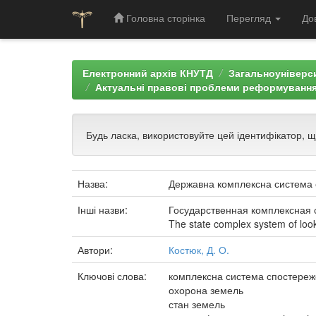
Головна сторінка
Перегляд
До
Skip
navigation
Електронний архів КНУТД
Загальноуніверси
Актуальні правові проблеми реформування
Будь ласка, використовуйте цей ідентифікатор, 
Назва:
Державна комплексна система с
Інші назви:
Государственная комплексная 
The state complex system of look
Автори:
Костюк, Д. О.
Ключові слова:
комплексна система спостере
охорона земель
стан земель