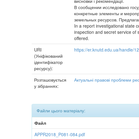
висновки і рекомендації.
В сообщении исследовано госу
конкретные элементы и меропр
земельных ресурсов. Предлага
In a report investigational stat
inspection and secret service of
offered.
URI
https://er.knutd.edu.ua/handle/
(Уніфікований
ідентифікатор
ресурсу):
Розташовується
Актуальні правові проблеми ре
у зібраннях:
Файли цього матеріалу:
Файл
APPR2018_P081-084.pdf