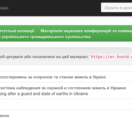
відка
тетські колекції
Матеріали наукових конференцій та семін
 українського громадянського суспільства
щоб цитувати або посилатися на цей матеріал:
https://er.knutd.
постережень за охороною та станом земель в Україні
система наблюдения за охраной и состоянием земель в Украине
ing after a guard and state of earths in Ukraine
ження