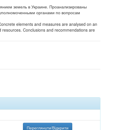
оянием земель в Украине. Проанализированы
я уполномоченными органами по вопросам
ne. Concrete elements and measures are analysed on an
nded resources. Conclusions and recommendations are
Переглянути/Відкрити