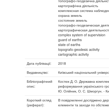
топографо-геодезична діяльніс
картографічна діяльність
комплексная система наблюде
охрана земель
состояние земель
топографо-геодезическая деят
картографическая деятельност
complex system of supervision
guard of earths
state of earths
topografo-geodesic activity
cartographic activity
Дата публікації:
2018
Видавництво:
Київський національний універс
Бібліографічний
Костюк Д. О. Державна комплекс
опис:
реформування українського грома
Ю. Олійник, О. С. Шморгун. - Ки
Короткий огляд
В повідомленні досліджено дер
(реферат):
елементи та заходи по обстеже