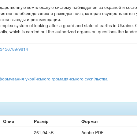
дарственную комплексную систему наблюдения за охраной и сост
иятия по обследованию и разведке почв, которая осуществляетс
ются выводы и рекомендации.
e complex system of looking after a guard and state of earths in Ukrai
 soils, which is carried out the authorized organs on questions the la
123456789/9814
формування українського громадянського суспільства
Опис
Розмір
Формат
261,94 kB
Adobe PDF