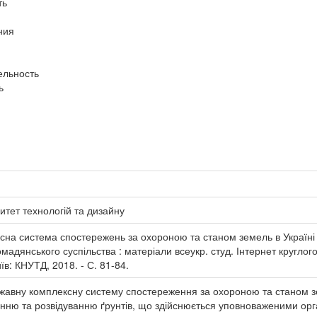
ть
ния
ельность
ь
итет технологій та дизайну
на система спостережень за охороною та станом земель в Україні /
дянського суспільства : матеріали всеукр. студ. Інтернет круглого ст
їв: КНУТД, 2018. - С. 81-84.
жавну комплексну систему спостереження за охороною та станом зе
нню та розвідуванню ґрунтів, що здійснюється уповноваженими ор