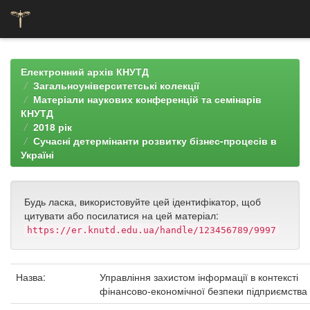
Skip
navigation
Електронний архів КНУТД
Загальноуніверситетські колекції
Матеріали наукових конференцій та семінарів
КНУТД
2018 рік
Сучасні детермінанти розвитку бізнес-процесів в
Україні
Будь ласка, використовуйте цей ідентифікатор, щоб
цитувати або посилатися на цей матеріал:
https://er.knutd.edu.ua/handle/123456789/9997
Назва:
Управління захистом інформації в контексті
фінансово-економічної безпеки підприємства