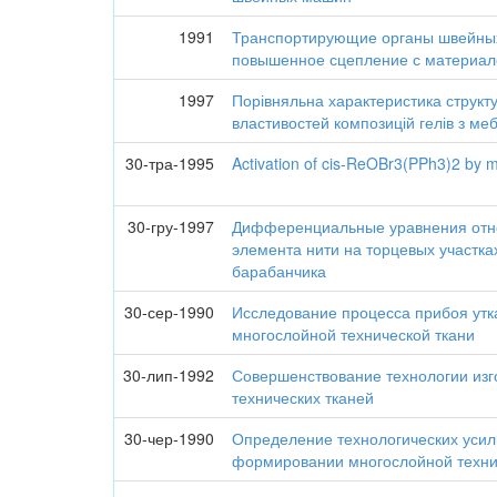
1991
Транспортирующие органы швейны
повышенное сцепление с материа
1997
Порівняльна характеристика структ
властивостей композицій гелів з м
30-тра-1995
Activation of cis-ReOBr3(PPh3)2 by 
30-гру-1997
Дифференциальные уравнения отн
элемента нити на торцевых участка
барабанчика
30-сер-1990
Исследование процесса прибоя ут
многослойной технической ткани
30-лип-1992
Совершенствование технологии из
технических тканей
30-чер-1990
Определение технологических усил
формировании многослойной техни