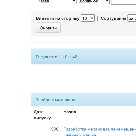
Вивести на сторінку
|
Сортування
Результати 1-10 зі 48.
Знайдені матеріали:
Дата
Назва
випуску
1990
Разработка механизма перемещени
швейных машин