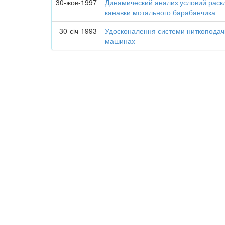
30-жов-1997
Динамический анализ условий раскл
канавки мотального барабанчика
30-січ-1993
Удосконалення системи ниткоподачі
машинах