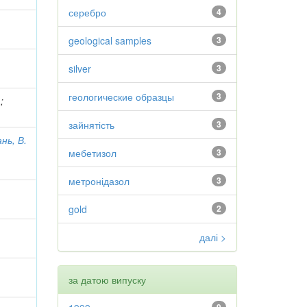
серебро
4
geological samples
3
silver
3
геологические образцы
3
.
;
зайнятість
3
нь, В.
мебетизол
3
метронідазол
3
gold
2
далі >
за датою випуску