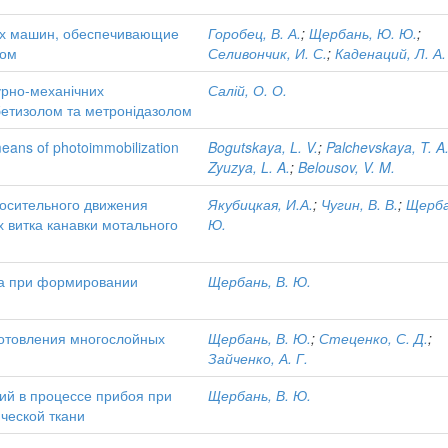
х машин, обеспечивающие
Горобец, В. А.
;
Щербань, Ю. Ю.
;
лом
Селивончик, И. С.
;
Каденаций, Л. А.
урно-механічних
Салій, О. О.
ебетизолом та метронідазолом
means of photoimmobilization
Bogutskaya, L. V.
;
Palchevskaya, T. A
Zyuzya, L. A.
;
Belousov, V. M.
осительного движения
Якубицкая, И.А.
;
Чугин, В. В.
;
Щерба
х витка канавки мотального
Ю.
ка при формировании
Щербань, В. Ю.
готовления многослойных
Щербань, В. Ю.
;
Стеценко, С. Д.
;
Зайченко, А. Г.
ий в процессе прибоя при
Щербань, В. Ю.
ческой ткани