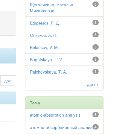
Щеголихина, Наталья
6
Михайловна
Ефремов, Р. Д.
5
Слизков, А. Н.
5
Belousov, V. M.
3
Bogutskaya, L. V.
3
Palchevskaya, T. A.
3
далі
далі >
Тема
atomic-absorption analysis
5
атомно-абсорбционный анализ
4