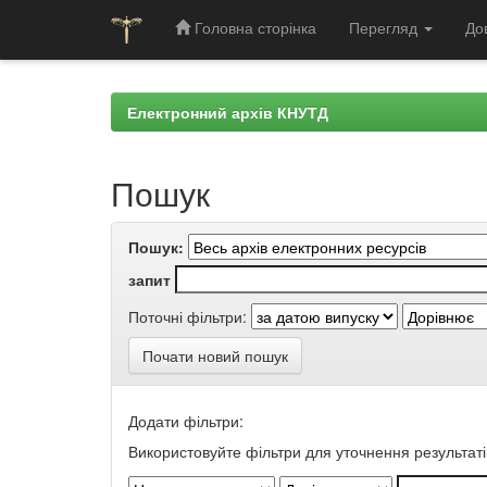
Головна сторінка
Перегляд
До
Skip
navigation
Електронний архів КНУТД
Пошук
Пошук:
запит
Поточні фільтри:
Почати новий пошук
Додати фільтри:
Використовуйте фільтри для уточнення результаті