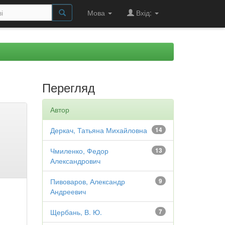
Мова
Вхід:
Перегляд
Автор
Деркач, Татьяна Михайловна
14
Чмиленко, Федор
13
Александрович
Пивоваров, Александр
9
Андреевич
Щербань, В. Ю.
7