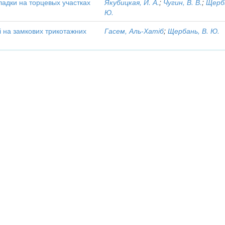
адки на торцевых участках
Якубицкая, И. А.
;
Чугин, В. В.
;
Щерба
Ю.
 на замкових трикотажних
Гасем, Аль-Хатіб
;
Щербань, В. Ю.