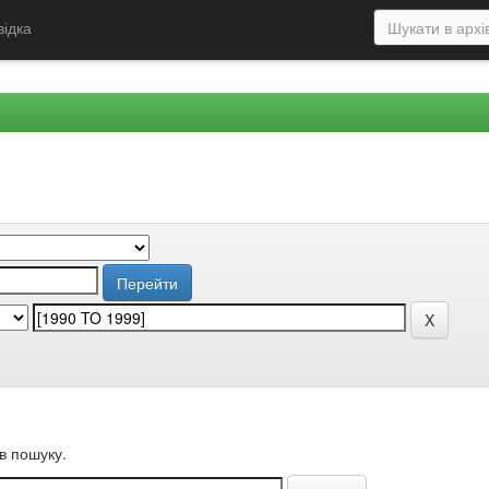
відка
в пошуку.