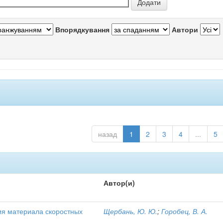
Впорядкування
Автори
назад
1
2
3
4
...
5
Автор(и)
я материала скоростных
Щербань, Ю. Ю.
;
Горобец, В. А.