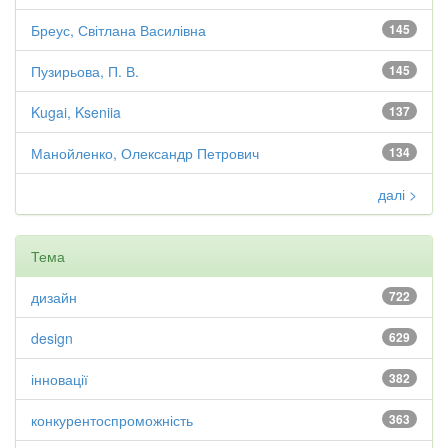
Бреус, Світлана Василівна
145
Пузирьова, П. В.
145
Kugai, Kseniia
137
Манойленко, Олександр Петрович
134
далі >
Тема
дизайн
722
design
629
інновації
382
конкурентоспроможність
363