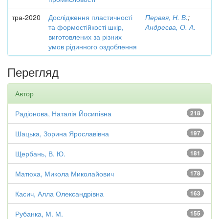
тра-2020
Дослідження пластичності
Первая, Н. В.
;
та формостійкості шкір,
Андреєва, О. А.
виготовлених за різних
умов рідинного оздоблення
Перегляд
Автор
Радіонова, Наталія Йосипівна
218
Шацька, Зорина Ярославівна
197
Щербань, В. Ю.
181
Матюха, Микола Миколайович
178
Касич, Алла Олександрівна
163
Рубанка, М. М.
155