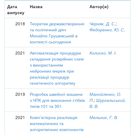
Дата
Назва
Автор(и)
випуску
2018
Теоретик державотворення
Черняк, Д. С.
;
та політичний діяч
Федоренко, Ю. С.
Михайло Грушевський в
контексті сьогодення
2021
Автоматизація процедури
Колиско, М. І.
складання розкрійних схем
з використанням
нейронних мереж при
реалізації процедур
генетичного алгоритму
2019
Розробка швейної машини
Манойленко, О.
з ЧПК для виконання стібків
П.
;
Шургальський,
типів 101 та 301
В. В.
2021
Комп’ютерна реалізація
Мельник, Г. В.
математичних та
алгоритмічних компонентів