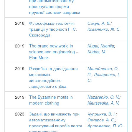
при автоматизованому
проектуванні форми
пружної системи заправки
2018
Філософсько-теологічні
Сакун, А. В.
;
традиції у творчості Г. С.
Коваленко, Ж. С.
Сковороди
2019
The brand new world in
Kugai, Kseniia
;
science and engineering –
Kudas, M.
Elon Musk
2019
Розробка та дослідження
Манойленко, О.
механізмів
П.
;
Лазаренко, І.
зигзагоподібного
С.
ланцюгового стібка
2019
The Byzantine motifs in
Nazarenko, O. V.
;
modern clothing
Kliutsevska, A. V.
2023
Задачі, що виникають при
Чупринка, В. І.
;
автоматизованому
Овчаров, А. С.
;
проєктуванні виробів легкої
Артеменко, П. Ю.
промисловості