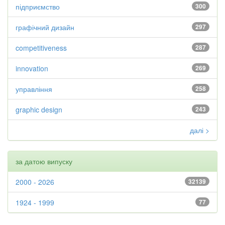
підприємство
300
графічний дизайн
297
competitiveness
287
innovation
269
управління
258
graphic design
243
далі >
за датою випуску
2000 - 2026
32139
1924 - 1999
77