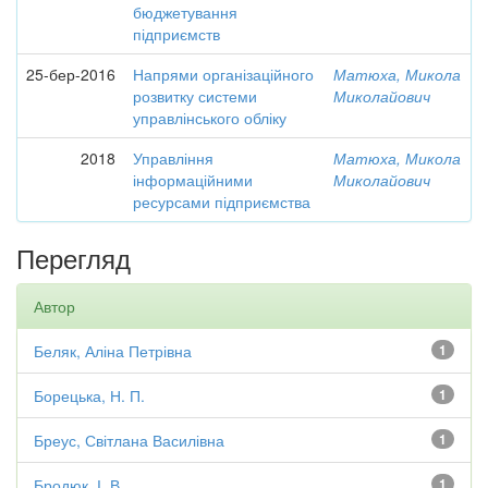
бюджетування
підприємств
25-бер-2016
Напрями організаційного
Матюха, Микола
розвитку системи
Миколайович
управлінського обліку
2018
Управління
Матюха, Микола
інформаційними
Миколайович
ресурсами підприємства
Перегляд
Автор
Беляк, Аліна Петрівна
1
Борецька, Н. П.
1
Бреус, Світлана Василівна
1
Бродюк, І. В.
1