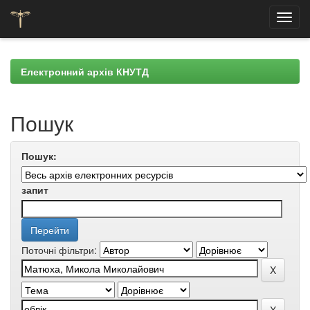
Skip
navigation
Електронний архів КНУТД
Пошук
Пошук:
запит
Поточні фільтри: