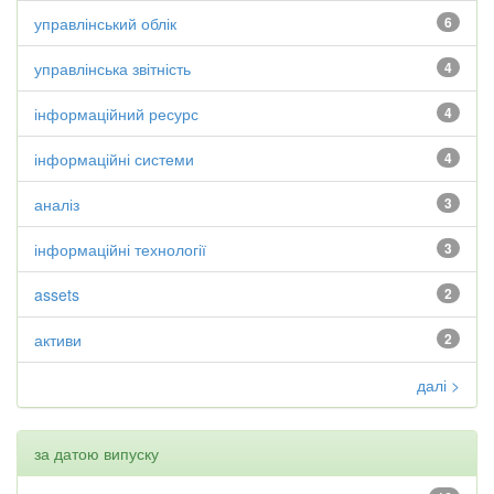
управлінський облік
6
управлінська звітність
4
інформаційний ресурс
4
інформаційні системи
4
аналіз
3
інформаційні технології
3
assets
2
активи
2
далі >
за датою випуску