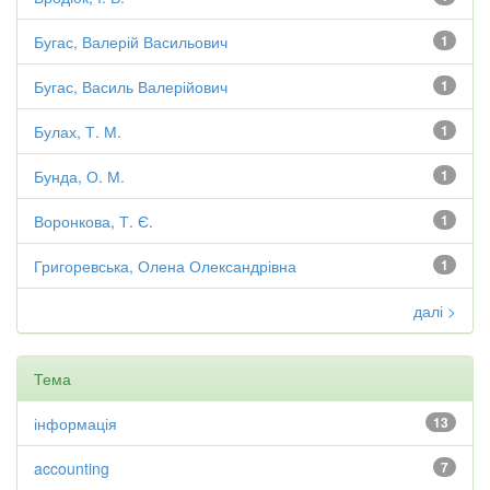
Бугас, Валерій Васильович
1
Бугас, Василь Валерійович
1
Булах, Т. М.
1
Бунда, О. М.
1
Воронкова, Т. Є.
1
Григоревська, Олена Олександрівна
1
далі >
Тема
інформація
13
accounting
7