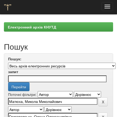
Skip
navigation
Електронний архів КНУТД
Пошук
Пошук:
запит
Поточні фільтри: