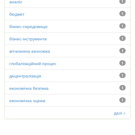
аналіз
1
бюджет
1
бізнес-середовище
1
бізнес-інструменти
1
вітчизняна економка
1
глобалізаційний процес
1
децентралізація
1
економічна безпека
1
економічна оцінка
1
далі >