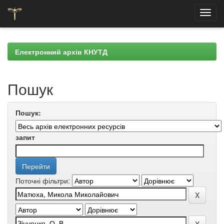
Skip
navigation
Електронний архів КНУТД
Пошук
Пошук:
запит
Поточні фільтри: