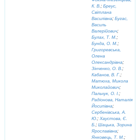
К. В.
;
Бреус,
Світлана
Василівна
;
Бугас,
Василь
Валерійович
;
Булах, Т. М.
;
Бунда, О. М.
;
Григоревська,
Олена
Олександрівна
;
Зінченко, О. В.
;
Кабанов, В. Г.
;
Матюха, Микола
Миколайович
;
Пальчук, О. І.
;
Радіонова, Наталія
Йосипівна
;
Сербенівська, А.
Ю.
;
Хаустова, Є.
Б.
;
Шацька, Зорина
Ярославівна
;
Янковець, Т. М.
;