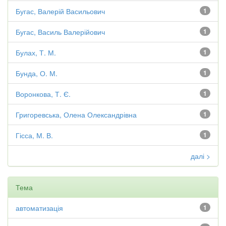
Бугас, Валерій Васильович
1
Бугас, Василь Валерійович
1
Булах, Т. М.
1
Бунда, О. М.
1
Воронкова, Т. Є.
1
Григоревська, Олена Олександрівна
1
Гісса, М. В.
1
далі >
Тема
автоматизація
1