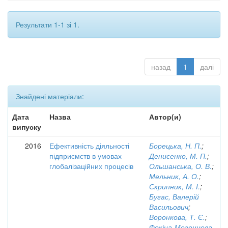
Результати 1-1 зі 1.
назад
1
далі
Знайдені матеріали:
Дата
Назва
Автор(и)
випуску
2016
Ефективність діяльності
Борецька, Н. П.
;
підприємств в умовах
Денисенко, М. П.
;
глобалізаційних процесів
Ольшанська, О. В.
;
Мельник, А. О.
;
Скрипник, М. І.
;
Бугас, Валерій
Васильович
;
Воронкова, Т. Є.
;
Фокіна-Мезенцева,