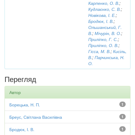
Карпенко, О. В.
;
Кудлаєнко, С. В.
;
Новікова, І. Е.
;
Бродюк, І. В.
;
Ольшанський, Г.
В.
;
Мічурін, В. О.
;
Приліпко, Г. С.
;
Приліпко, О. В.
;
Гісса, М. В.
;
Кисіль,
В.
;
Парчинська, Н.
О.
Перегляд
Автор
Борецька, Н. П.
1
Бреус, Світлана Василівна
1
Бродюк, І. В.
1